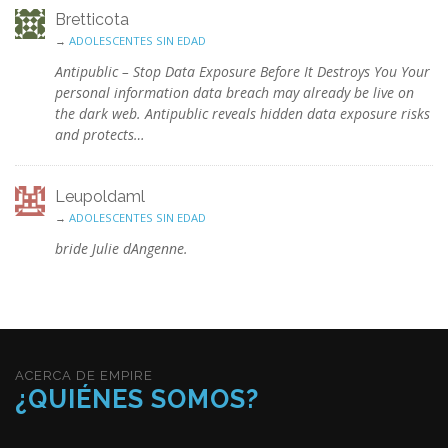
Bretticota
→
ADOLESCENTES SIN EDAD
Antipublic – Stop Data Exposure Before It Destroys You Your
personal information data breach may already be live on
the dark web. Antipublic reveals hidden data exposure risks
and protects…
Leupoldaml
→
ADOLESCENTES SIN EDAD
bride Julie dAngenne.
ACERCA DE EMPIRE
¿QUIÉNES SOMOS?