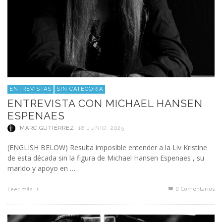
ENTREVISTAS
SIN CATEGORÍA
ENTREVISTA CON MICHAEL HANSEN
ESPENAES
MARC GUTIÉRREZ
,
18 JUNIO, 2025
(ENGLISH BELOW) Resulta imposible entender a la Liv Kristine
de esta década sin la figura de Michael Hansen Espenaes , su
marido y apoyo en …
0 Comentarios
Leer más