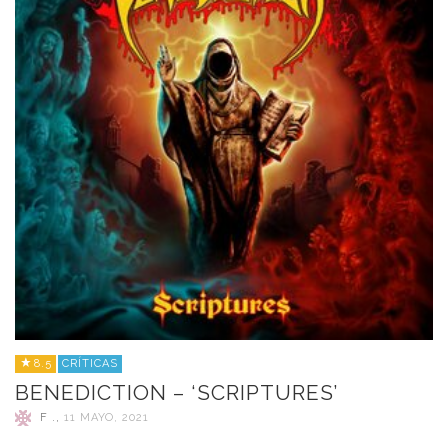
8.5
CRÍTICAS
BENEDICTION – ‘SCRIPTURES’
F .
,
11 MAYO, 2021