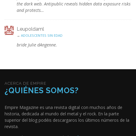
the dark web. Antipublic reveals hidden data exposure risks
and protects…
Leupoldaml
→
ADOLESCENTES SIN EDAD
bride Julie dAngenne.
ACERCA DE EMPIRE
¿QUIÉNES SOMOS?
Empire Magazine es una revista digital con muchos años de
historia, dedicada al mundo del metal y el rock. En la parte
superior del blog podéis descargaros los últimos números de la
revista.