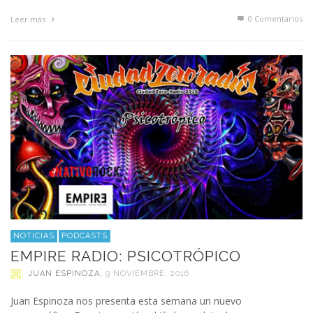
0 Comentarios
Leer más
NOTICIAS
PODCASTS
EMPIRE RADIO: PSICOTRÓPICO
JUAN ESPINOZA
,
9 NOVIEMBRE, 2016
Juan Espinoza nos presenta esta semana un nuevo