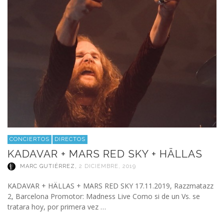
CONCIERTOS
DIRECTOS
KADAVAR + MARS RED SKY + HÄLLAS
MARC GUTIÉRREZ
,
2 DICIEMBRE, 2019
KADAVAR + HÄLLAS + MARS RED SKY 17.11.2019, Razzmatazz
2, Barcelona Promotor: Madness Live Como si de un Vs. se
tratara hoy, por primera vez …