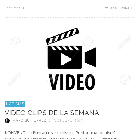
0 Comentarios
Leer más
NOTICIAS
VIDEO CLIPS DE LA SEMANA
MARC GUTIÉRREZ
,
13 OCTUBRE, 2019
KONVENT – «Puritan masochism» ‘Puritan masochism’