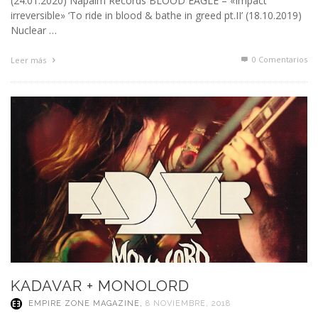
(24.01.2020) Napalm Records BLOOD EAGLE – «Impact
irreversible» ‘To ride in blood & bathe in greed pt.II’ (18.10.2019)
Nuclear …
0 Comentarios
Leer más
KADAVAR + MONOLORD
EMPIRE ZONE MAGAZINE
,
8 NOVIEMBRE, 2018