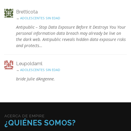
Bretticota
→
ADOLESCENTES SIN EDAD
Antipublic – Stop Data Exposure Before It Destroys You Your
personal information data breach may already be live on
the dark web. Antipublic reveals hidden data exposure risks
and protects…
Leupoldaml
→
ADOLESCENTES SIN EDAD
bride Julie dAngenne.
ACERCA DE EMPIRE
¿QUIÉNES SOMOS?