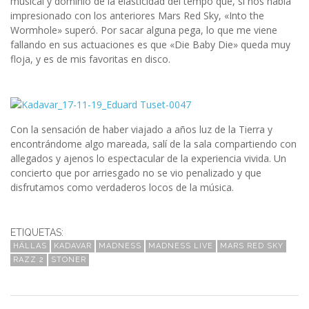
musical y dominio de la elasticidad del tempo que, si nos había
impresionado con los anteriores Mars Red Sky, «Into the
Wormhole» superó. Por sacar alguna pega, lo que me viene
fallando en sus actuaciones es que «Die Baby Die» queda muy
floja, y es de mis favoritas en disco.
Con la sensación de haber viajado a años luz de la Tierra y
encontrándome algo mareada, salí de la sala compartiendo con
allegados y ajenos lo espectacular de la experiencia vivida. Un
concierto que por arriesgado no se vio penalizado y que
disfrutamos como verdaderos locos de la música.
ETIQUETAS:
HÄLLAS
KADAVAR
MADNESS
MADNESS LIVE
MARS RED SKY
RAZZ 2
STONER