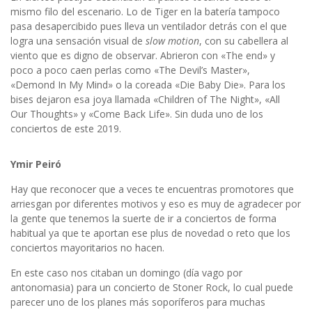
mismo filo del escenario. Lo de Tiger en la batería tampoco
pasa desapercibido pues lleva un ventilador detrás con el que
logra una sensación visual de
slow motion
, con su cabellera al
viento que es digno de observar. Abrieron con «The end» y
poco a poco caen perlas como «The Devil’s Master»,
«Demond In My Mind» o la coreada «Die Baby Die». Para los
bises dejaron esa joya llamada «Children of The Night», «All
Our Thoughts» y «Come Back Life». Sin duda uno de los
conciertos de este 2019.
Ymir Peiró
Hay que reconocer que a veces te encuentras promotores que
arriesgan por diferentes motivos y eso es muy de agradecer por
la gente que tenemos la suerte de ir a conciertos de forma
habitual ya que te aportan ese plus de novedad o reto que los
conciertos mayoritarios no hacen.
En este caso nos citaban un domingo (día vago por
antonomasia) para un concierto de Stoner Rock, lo cual puede
parecer uno de los planes más soporíferos para muchas