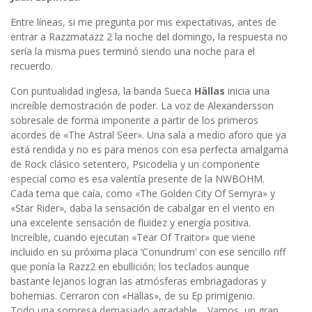
Entre líneas, si me pregunta por mis expectativas, antes de
entrar a Razzmatazz 2 la noche del domingo, la respuesta no
sería la misma pues terminó siendo una noche para el
recuerdo.
Con puntualidad inglesa, la banda Sueca
Hällas
inicia una
increíble demostración de poder. La voz de Alexandersson
sobresale de forma imponente a partir de los primeros
acordes de «The Astral Seer». Una sala a medio aforo que ya
está rendida y no es para menos con esa perfecta amalgama
de Rock clásico setentero, Psicodelia y un componente
especial como es esa valentía presente de la NWBOHM.
Cada tema que caía, como «The Golden City Of Semyra» y
«Star Rider», daba la sensación de cabalgar en el viento en
una excelente sensación de fluidez y energía positiva.
Increíble, cuando ejecutan «Tear Of Traitor» que viene
incluido en su próxima placa ‘Conundrum’ con ese sencillo riff
que ponía la Razz2 en ebullición; los teclados aunque
bastante lejanos logran las atmósferas embriagadoras y
bohemias. Cerraron con «Hällas», de su Ep primigenio.
Todo una sorpresa demasiado agradable… Vamos, un gran