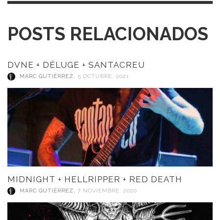
POSTS RELACIONADOS
DVNE + DÉLUGE + SANTACREU
MARC GUTIÉRREZ
,
5 OCTUBRE, 2021
MIDNIGHT + HELLRIPPER + RED DEATH
MARC GUTIÉRREZ
,
7 NOVIEMBRE, 2020