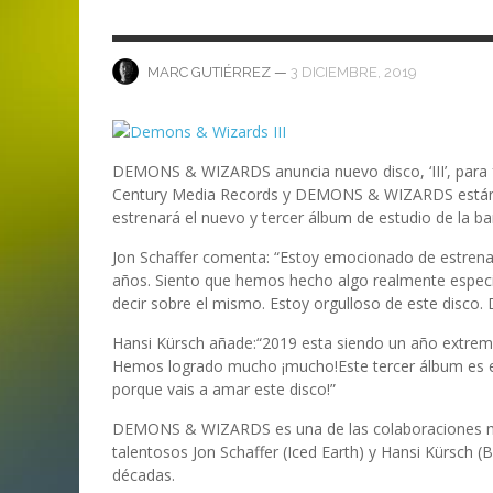
ANI
LA C
MA
MA
‘DEUS EX MACHINA’ – PRIMERAS
ENTREVISTA CON LIV KRISTINE.
LIV KRISTINE – ‘RIVER OF DIAMOND
SAMSON
EMPIRE RADIO: HELLFEST 2017
IMPRESIONES
NAGOLD 2025
EN PROFUNDIDAD
MARC GUTIÉRREZ
JUAN ESPINOZA
,
,
3 JUNIO, 2018
25 FEBRERO, 2019
—
3 DICIEMBRE, 2019
MARC GUTIÉRREZ
MARC GUTIÉRREZ
MARC GUTIÉRREZ
MARC GUTIÉRREZ
,
,
,
2 FEBRERO, 2024
13 DICIEMBRE, 2025
5 FEBRERO, 2023
DEMONS & WIZARDS anuncia nuevo disco, ‘III’, para f
Century Media Records y DEMONS & WIZARDS están m
estrenará el nuevo y tercer álbum de estudio de la band
Jon Schaffer comenta: “Estoy emocionado de estren
años. Siento que hemos hecho algo realmente especia
decir sobre el mismo. Estoy orgulloso de este disco. 
Hansi Kürsch añade:“2019 esta siendo un año extr
Hemos logrado mucho ¡mucho!Este tercer álbum es el 
porque vais a amar este disco!”
DEMONS & WIZARDS es una de las colaboraciones más 
talentosos Jon Schaffer (Iced Earth) y Hansi Kürsch (
décadas.