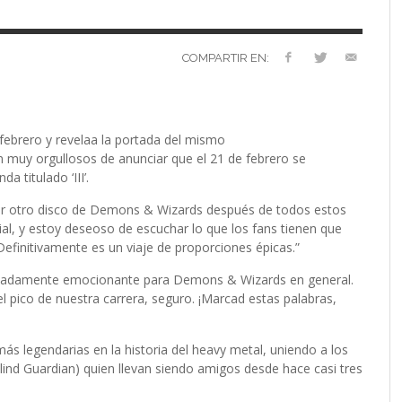
VERSARIO
RÓNICA
PREFERENCIAS
2022 (EDICIÓN EN
MUSICALES
ESPAÑOL)
RC GUTIÉRREZ
RC GUTIÉRREZ
,
,
11 MAYO, 2023
13 ENERO, 2024
S’
LIV KRISTINE – ‘RIVER OF DIAMONDS’
ENTREVISTA CON MICHAEL HANSEN
LIV KRISTINE – RIVER OF DIAMONDS,
CRIMINAL
EL OCTAVO DIA: 8
L
E
L
B
E
YMIR PEIRÓ
MARC GUTIÉRREZ
,
31 ENERO, 2021
,
25 ENERO,
EN PROFUNDIDAD
ESPENAES
PRIMERAS IMPRESIONES
P
D
(
PAULINA JETT
MARC GUTIÉRREZ
,
29 AGOSTO, 2016
,
3 DICIEMBRE, 2017
COMPARTIR EN:
MARC GUTIÉRREZ
MARC GUTIÉRREZ
MARC GUTIÉRREZ
,
,
,
5 FEBRERO, 2023
18 JUNIO, 2025
30 ENERO, 2023
ebrero y revelaa la portada del mismo
uy orgullosos de anunciar que el 21 de febrero se
a titulado ‘III’.
ar otro disco de Demons & Wizards después de todos estos
l, y estoy deseoso de escuchar lo que los fans tienen que
Definitivamente es un viaje de proporciones épicas.”
emadamente emocionante para Demons & Wizards en general.
pico de nuestra carrera, seguro. ¡Marcad estas palabras,
legendarias en la historia del heavy metal, uniendo a los
Blind Guardian) quien llevan siendo amigos desde hace casi tres