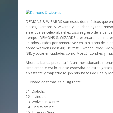
DEMONS & WIZARDS son estos dos músicos que encar
discos, ‘Demons & Wizards’ y ‘Touched by the Crimso
en el que se celebraba el exitoso regreso de la band
tiempo, DEMONS & WIZARDS presentaron un impresion
Estados Unidos por primera vez en la historia de la 
como Wacken Open Air, Hellfest, Sweden Rock, GMM,
(SI), y tocar en ciudades como Moscú, Londres y mu
Ahora la banda presenta ‘III’, un impresionante mo
simplemente era lo que se esperaba de estos genios y 
aplastante y majestuoso. ¡65 minutazos de Heavy Met
El listado de temas es el siguiente:
01. Diabolic
02. Invincible
03. Wolves In Winter
04. Final Warning
05. Timeless Spirit