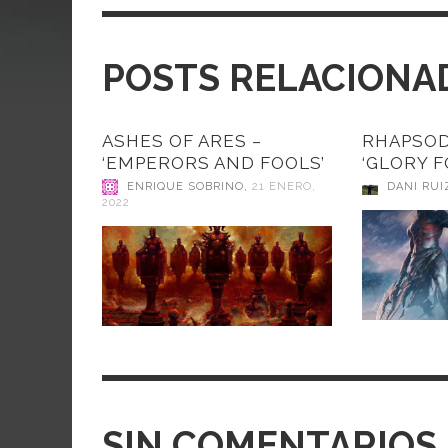
POSTS RELACIONA
ASHES OF ARES –
RHAPSODY
‘EMPERORS AND FOOLS’
‘GLORY F
ENRIQUE SOBRINO
,
21 ENERO,
DANI RUI
2022
SIN COMENTARIOS