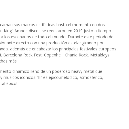
nan sus marcas estilísticas hasta el momento en dos
n King’. Ambos discos se reeditaron en 2019 justo a tiempo
a a los escenarios de todo el mundo. Durante este periodo de
ante directo con una producción estelar girando por
banda, además de encabezar los principales festivales europeos
 Barcelona Rock Fest, Copenhell, Chania Rock, Metaldays
chas más.
numento dinámico lleno de un poderoso heavy metal que
músicos icónicos. ‘III’ es épico,melódico, atmosférico,
al épico!