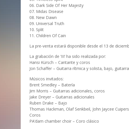
06. Dark Side Of Her Majesty
07. Midas Disease
08. New Dawn
09. Universal Truth
10. Split
11. Children Of Cain
La pre-venta estará disponible desde el 13 de diciem
La grabación de ‘III’ ha sido realizada por:
Hansi Kürsch – Cantante y coros
Jon Schaffer – Guitarra rítmica y solista, bajo, guitar
Músicos invitados:
Brent Smedley – Batería
Jim Morris – Guitarras adicionales, coros
Jake Dreyer – Guitarras adicionales
Ruben Drake – Bajo
Thomas Hackman, Olaf Senkbeil, John Jaycee Cuipers,
Coros
PA’dam chamber choir – Coro clásico