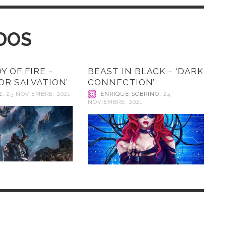
DOS
 OF FIRE –
BEAST IN BLACK – ‘DARK
OR SALVATION’
CONNECTION’
Z
,
25 NOVIEMBRE, 2021
ENRIQUE SOBRINO
,
24
NOVIEMBRE, 2021