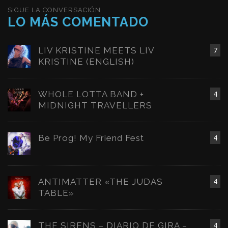
SIGUE LA CONVERSACIÓN
LO MÁS COMENTADO
LIV KRISTINE MEETS LIV
7
KRISTINE (ENGLISH)
WHOLE LOTTA BAND +
4
MIDNIGHT TRAVELLERS
Be Prog! My Friend Fest
4
ANTIMATTER «THE JUDAS
4
TABLE»
THE SIRENS – DIARIO DE GIRA –
4