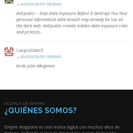
→
ADOLESCENTES SIN EDAD
Antipublic – Stop Data Exposure Before It Destroys You Your
personal information data breach may already be live on
the dark web. Antipublic reveals hidden data exposure risks
and protects…
Leupoldaml
→
ADOLESCENTES SIN EDAD
bride Julie dAngenne.
ACERCA DE EMPIRE
¿QUIÉNES SOMOS?
Empire Magazine es una revista digital con muchos años de