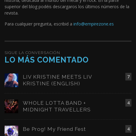
historia, dedicada al mundo del metal y el rock. En la parte
superior del blog podéis descargaros los últimos números de la
revista.
Para cualquier pregunta, escribid a
info@empirezone.es
SIGUE LA CONVERSACIÓN
LO MÁS COMENTADO
LIV KRISTINE MEETS LIV
7
KRISTINE (ENGLISH)
WHOLE LOTTA BAND +
4
MIDNIGHT TRAVELLERS
Be Prog! My Friend Fest
4