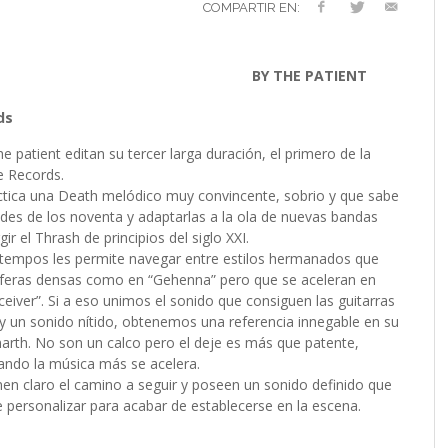
VERSARIO
RÓNICA
PREFERENCIAS
2022 (EDICIÓN EN
COMPARTIR EN:
MUSICALES
ESPAÑOL)
RC GUTIÉRREZ
RC GUTIÉRREZ
,
,
11 MAYO, 2023
13 ENERO, 2024
S’
LIV KRISTINE – ‘RIVER OF DIAMONDS’
ENTREVISTA CON MICHAEL HANSEN
LIV KRISTINE – RIVER OF DIAMONDS,
CRIMINAL
EL OCTAVO DIA: 8
L
E
L
B
E
YMIR PEIRÓ
MARC GUTIÉRREZ
,
31 ENERO, 2021
,
25 ENERO,
EN PROFUNDIDAD
ESPENAES
PRIMERAS IMPRESIONES
P
D
(
PAULINA JETT
MARC GUTIÉRREZ
,
29 AGOSTO, 2016
,
3 DICIEMBRE, 2017
BY THE PATIENT
MARC GUTIÉRREZ
MARC GUTIÉRREZ
MARC GUTIÉRREZ
,
,
,
5 FEBRERO, 2023
18 JUNIO, 2025
30 ENERO, 2023
ds
 patient editan su tercer larga duración, el primero de la
e Records.
ctica una Death melódico muy convincente, sobrio y que sabe
tudes de los noventa y adaptarlas a la ola de nuevas bandas
ir el Thrash de principios del siglo XXI.
 tempos les permite navegar entre estilos hermanados que
eras densas como en “Gehenna” pero que se aceleran en
ceiver”. Si a eso unimos el sonido que consiguen las guitarras
y un sonido nítido, obtenemos una referencia innegable en su
rth. No son un calco pero el deje es más que patente,
ando la música más se acelera.
enen claro el camino a seguir y poseen un sonido definido que
 personalizar para acabar de establecerse en la escena.