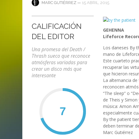
ANI
LA C
—
15 ABRIL, 2015
MARC GUTIÉRREZ
MA
MA
‘DEUS EX MACHINA’ – PRIMERAS
ENTREVISTA CON LIV KRISTINE.
LIV KRISTINE – ‘RIVER OF DIAMOND
SAMSON
EMPIRE RADIO: HELLFEST 2017
IMPRESIONES
NAGOLD 2025
EN PROFUNDIDAD
MARC GUTIÉRREZ
JUAN ESPINOZA
,
,
3 JUNIO, 2018
25 FEBRERO, 2019
CALIFICACIÓN
MARC GUTIÉRREZ
MARC GUTIÉRREZ
MARC GUTIÉRREZ
,
,
,
2 FEBRERO, 2024
13 DICIEMBRE, 2025
5 FEBRERO, 2023
GEHENNA
DEL EDITOR
Lifeforce Recor
Los daneses By the
Una promesa del Death /
mano de Lifeforc
Thrash sueco que reconoce
Este cuarteto pra
atmósferas variadas para
recuperar las vir
crear un disco más que
que hicieron resurg
interesante
La alternancia de
reconocen atmósf
“The sleep” o “De
de Theis y Simon 
música: Amon Ama
especialmente cu
By the patient ti
deben terminar de
Marc Gutiérrez