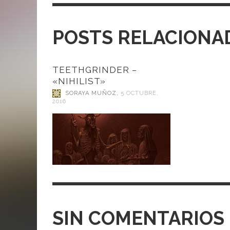
POSTS RELACIONA
TEETHGRINDER –
«NIHILIST»
SORAYA MUÑOZ
,
5 OCTUBRE,
2016
SIN COMENTARIOS