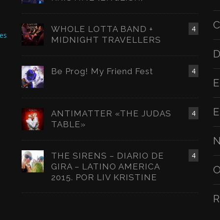
C
WHOLE LOTTA BAND +
4
es
MIDNIGHT TRAVELLERS
D
Be Prog! My Friend Fest
4
E
E
ANTIMATTER «THE JUDAS
4
TABLE»
N
THE SIRENS – DIARIO DE
4
GIRA – LATINO AMERICA
O
2015. POR LIV KRISTINE
R