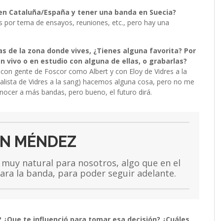
r en Cataluña/España y tener una banda en Suecia?
 por tema de ensayos, reuniones, etc., pero hay una
 de la zona donde vives, ¿Tienes alguna favorita? Por
n vivo o en estudio con alguna de ellas, o grabarlas?
n gente de Foscor como Albert y con Eloy de Vidres a la
alista de Vidres a la sang) hacemos alguna cosa, pero no me
nocer a más bandas, pero bueno, el futuro dirá.
N MÉNDEZ
muy natural para nosotros, algo que en el
ra la banda, para poder seguir adelante.
? ¿Que te influenció para tomar esa decisión? ¿Cuáles