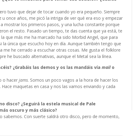
pero tuvo que dejar de tocar cuando yo era pequeño. Siempre
z u once años, me picó la intriga de ver qué era eso y empezar
 a mostrar los primeros pasos, y una lucha constante porque
ieron el resto. Pasado un tiempo, te das cuenta que ya está, te
as, la que más me ha marcado ha sido Morbid Angel, que para
si la única que escucho hoy en día. Aunque también tengo que
a me he cerrado a escuchar otras cosas. Me gusta el folklore
pre he buscado alternativas, aunque el Metal sea la línea.
céis? ¿Grabáis las demos y os las mandáis vía
mail
o
o o hacer
jams
. Somos un poco vagos a la hora de hacer los
nes. Hace maquetas en casa y nos las vamos enviando y cada
o disco? ¿Seguirá la estela musical de Pale
más oscuro y más clásico?
o lo sabemos. Con suerte saldrá otro disco, pero de momento,