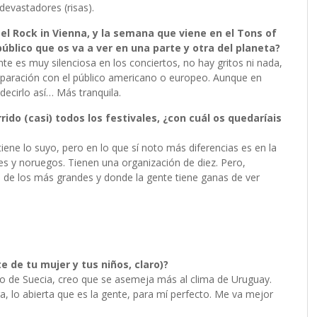
 devastadores (risas).
l Rock in Vienna, y la semana que viene en el Tons of
úblico que os va a ver en una parte y otra del planeta?
te es muy silenciosa en los conciertos, no hay gritos ni nada,
mparación con el público americano o europeo. Aunque en
ecirlo así… Más tranquila.
ido (casi) todos los festivales, ¿con cuál os quedaríais
ne lo suyo, pero en lo que sí noto más diferencias es en la
ses y noruegos. Tienen una organización de diez. Pero,
o de los más grandes y donde la gente tiene ganas de ver
 de tu mujer y tus niños, claro)?
endo de Suecia, creo que se asemeja más al clima de Uruguay.
a, lo abierta que es la gente, para mí perfecto. Me va mejor