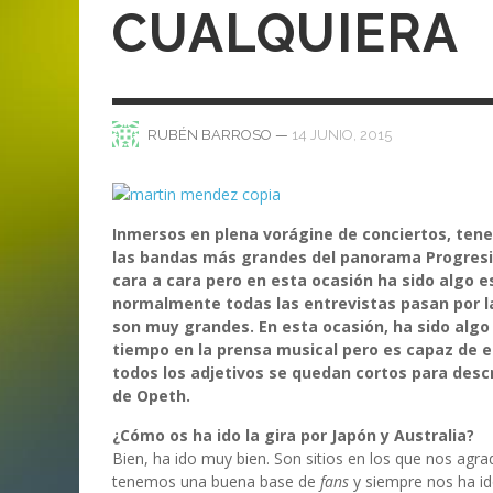
ANI
LA C
CUALQUIERA
MA
MA
‘DEUS EX MACHINA’ – PRIMERAS
ENTREVISTA CON LIV KRISTINE.
LIV KRISTINE – ‘RIVER OF DIAMOND
SAMSON
EMPIRE RADIO: HELLFEST 2017
IMPRESIONES
NAGOLD 2025
EN PROFUNDIDAD
MARC GUTIÉRREZ
JUAN ESPINOZA
,
,
3 JUNIO, 2018
25 FEBRERO, 2019
MARC GUTIÉRREZ
MARC GUTIÉRREZ
MARC GUTIÉRREZ
,
,
,
2 FEBRERO, 2024
13 DICIEMBRE, 2025
5 FEBRERO, 2023
—
14 JUNIO, 2015
RUBÉN BARROSO
Inmersos en plena vorágine de conciertos, tene
las bandas más grandes del panorama Progresiv
cara a cara pero en esta ocasión ha sido algo es
normalmente todas las entrevistas pasan por la
son muy grandes. En esta ocasión, ha sido alg
tiempo en la prensa musical pero es capaz de e
todos los adjetivos se quedan cortos para desc
de Opeth.
¿Cómo os ha ido la gira por Japón y Australia?
Bien, ha ido muy bien. Son sitios en los que nos agr
tenemos una buena base de
fans
y siempre nos ha id