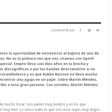
VERSARIO
RÓNICA
PREFERENCIAS
2022 (EDICIÓN EN
MUSICALES
ESPAÑOL)
RC GUTIÉRREZ
RC GUTIÉRREZ
,
,
11 MAYO, 2023
13 ENERO, 2024
S’
LIV KRISTINE – ‘RIVER OF DIAMONDS’
ENTREVISTA CON MICHAEL HANSEN
LIV KRISTINE – RIVER OF DIAMONDS,
CRIMINAL
EL OCTAVO DIA: 8
L
E
L
B
E
YMIR PEIRÓ
MARC GUTIÉRREZ
,
31 ENERO, 2021
,
25 ENERO,
EN PROFUNDIDAD
ESPENAES
PRIMERAS IMPRESIONES
P
D
(
PAULINA JETT
MARC GUTIÉRREZ
,
29 AGOSTO, 2016
,
3 DICIEMBRE, 2017
MARC GUTIÉRREZ
MARC GUTIÉRREZ
MARC GUTIÉRREZ
,
,
,
5 FEBRERO, 2023
18 JUNIO, 2025
30 ENERO, 2023
COMPARTIR EN:
mos la oportunidad de entrevistar al bajista de una de
o. No es la primera vez que nos citamos con Opeth
pecial. Empire lleva casi diez años en la brecha y
s discográficas o por las bandas directamente si no
o rocambolesco y es que Rubén Barroso no lleva mucho
ncontrar una aguja en un pajar. Sobre Martín Méndez,
ribir a esta gran persona. Con ustedes, Martín Méndez
ada mucho tocar. Son países muy bonitos y en los que
o muy bien. Lo único malo es que son unos viajes muy largos