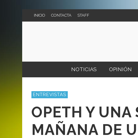
INICIO
CONTACTA
STAFF
NOTICIAS
OPINIÓN
MI VERDAD
CONCIERTOS
ENTREVISTAS
VS.
FESTIVALES
OPETH Y UNA
AGENDA DE CONCIERTOS
MAÑANA DE U
CART
LIV 