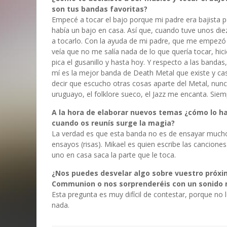
son tus bandas favoritas?
Empecé a tocar el bajo porque mi padre era bajista 
había un bajo en casa. Así que, cuando tuve unos die
a tocarlo. Con la ayuda de mi padre, que me empezó
veía que no me salía nada de lo que quería tocar, hic
pica el gusanillo y hasta hoy. Y respecto a las band
mí es la mejor banda de Death Metal que existe y ca
decir que escucho otras cosas aparte del Metal, nunc
uruguayo, el folklore sueco, el Jazz me encanta. Siem
A la hora de elaborar nuevos temas ¿cómo lo ha
cuando os reunís surge la magia?
La verdad es que esta banda no es de ensayar much
ensayos (risas). Mikael es quien escribe las cancio
uno en casa saca la parte que le toca.
¿Nos puedes desvelar algo sobre vuestro próxim
Communion o nos sorprenderéis con un sonido 
Esta pregunta es muy difícil de contestar, porque n
nada.