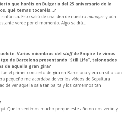
erto que haréis en Bulgaria del 25 aniversario de la
ros, qué temas tocaréis…?
sinfónica. Esto salió de una idea de nuestro
manager
y aún
stante verde por el momento. Algo saldrá…
abuelete. Varios miembros del s
taff
de Empire te vimos
tge de Barcelona presentando “Still Life”, teloneados
s de aquella gran gira?
ue el primer concierto de gira en Barcelona y era un sitio con
 era pequeño me acordaba de ver los vídeos de Sepultura
 de ver aquella sala tan bajita y los camerinos tan
?
aquí. Que lo sentimos mucho porque este año no nos verán y