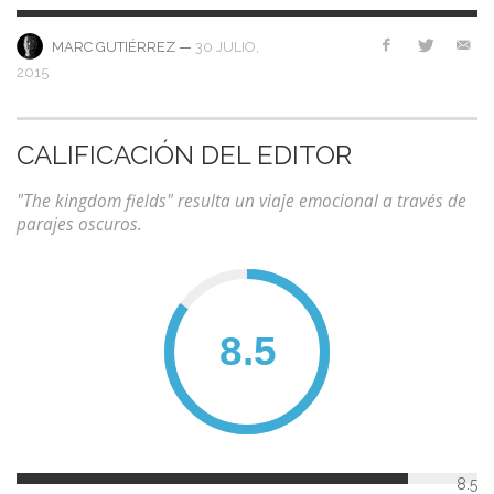
—
30 JULIO,
MARC GUTIÉRREZ
2015
CALIFICACIÓN DEL EDITOR
"The kingdom fields" resulta un viaje emocional a través de
parajes oscuros.
8.5