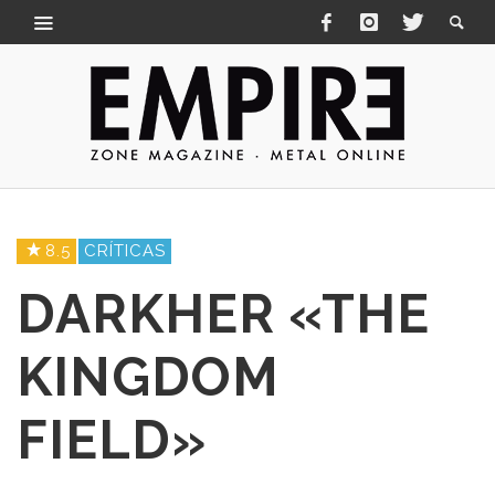
8.5
CRÍTICAS
DARKHER «THE
KINGDOM
FIELD»