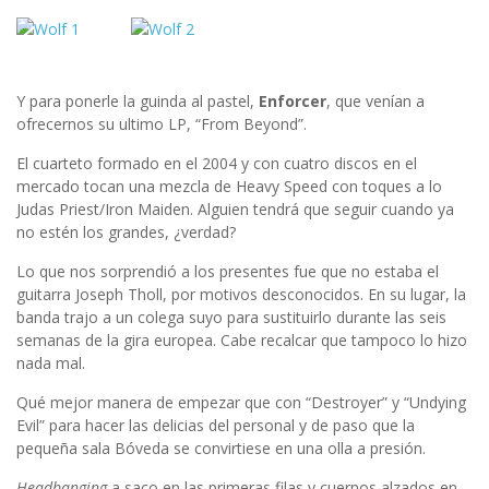
Y para ponerle la guinda al pastel,
Enforcer
, que venían a
ofrecernos su ultimo LP, “From Beyond”.
El cuarteto formado en el 2004 y con cuatro discos en el
mercado tocan una mezcla de Heavy Speed con toques a lo
Judas Priest/Iron Maiden. Alguien tendrá que seguir cuando ya
no estén los grandes, ¿verdad?
Lo que nos sorprendió a los presentes fue que no estaba el
guitarra Joseph Tholl, por motivos desconocidos. En su lugar, la
banda trajo a un colega suyo para sustituirlo durante las seis
semanas de la gira europea. Cabe recalcar que tampoco lo hizo
nada mal.
Qué mejor manera de empezar que con “Destroyer” y “Undying
Evil” para hacer las delicias del personal y de paso que la
pequeña sala Bóveda se convirtiese en una olla a presión.
Headbanging
a saco en las primeras filas y cuernos alzados en