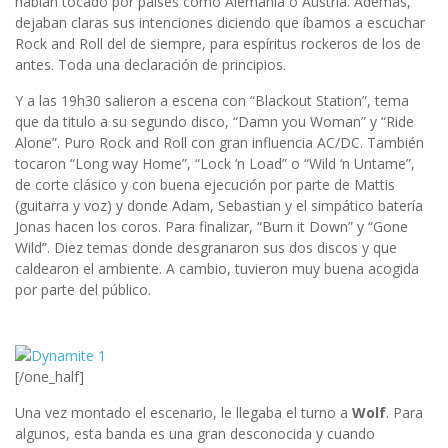
habían tocado por países como Alemania o Austria. Además,
dejaban claras sus intenciones diciendo que íbamos a escuchar
Rock and Roll del de siempre, para espíritus rockeros de los de
antes. Toda una declaración de principios.
Y a las 19h30 salieron a escena con “Blackout Station”, tema
que da titulo a su segundo disco, “Damn you Woman” y “Ride
Alone”. Puro Rock and Roll con gran influencia AC/DC. También
tocaron “Long way Home”, “Lock ‘n Load” o “Wild ‘n Untame”,
de corte clásico y con buena ejecución por parte de Mattis
(guitarra y voz) y donde Adam, Sebastian y el simpático batería
Jonas hacen los coros. Para finalizar, “Burn it Down” y “Gone
Wild”. Diez temas donde desgranaron sus dos discos y que
caldearon el ambiente. A cambio, tuvieron muy buena acogida
por parte del público.
[/one_half]
Una vez montado el escenario, le llegaba el turno a
Wolf
. Para
algunos, esta banda es una gran desconocida y cuando