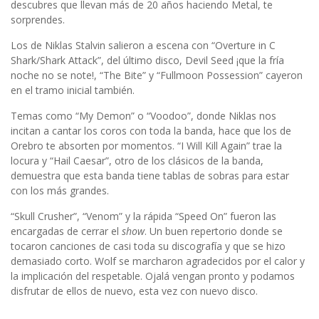
descubres que llevan más de 20 años haciendo Metal, te
sorprendes.
Los de Niklas Stalvin salieron a escena con “Overture in C
Shark/Shark Attack”, del último disco, Devil Seed ¡que la fría
noche no se note!, “The Bite” y “Fullmoon Possession” cayeron
en el tramo inicial también.
Temas como “My Demon” o “Voodoo”, donde Niklas nos
incitan a cantar los coros con toda la banda, hace que los de
Orebro te absorten por momentos. “I Will Kill Again” trae la
locura y “Hail Caesar”, otro de los clásicos de la banda,
demuestra que esta banda tiene tablas de sobras para estar
con los más grandes.
“Skull Crusher”, “Venom” y la rápida “Speed On” fueron las
encargadas de cerrar el
show
. Un buen repertorio donde se
tocaron canciones de casi toda su discografía y que se hizo
demasiado corto. Wolf se marcharon agradecidos por el calor y
la implicación del respetable. Ojalá vengan pronto y podamos
disfrutar de ellos de nuevo, esta vez con nuevo disco.