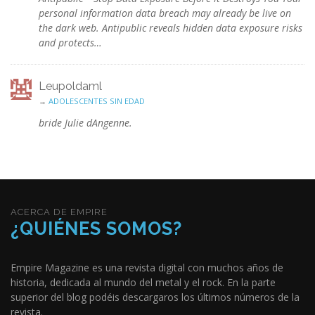
personal information data breach may already be live on
the dark web. Antipublic reveals hidden data exposure risks
and protects…
Leupoldaml
→
ADOLESCENTES SIN EDAD
bride Julie dAngenne.
ACERCA DE EMPIRE
¿QUIÉNES SOMOS?
Empire Magazine es una revista digital con muchos años de
historia, dedicada al mundo del metal y el rock. En la parte
superior del blog podéis descargaros los últimos números de la
revista.