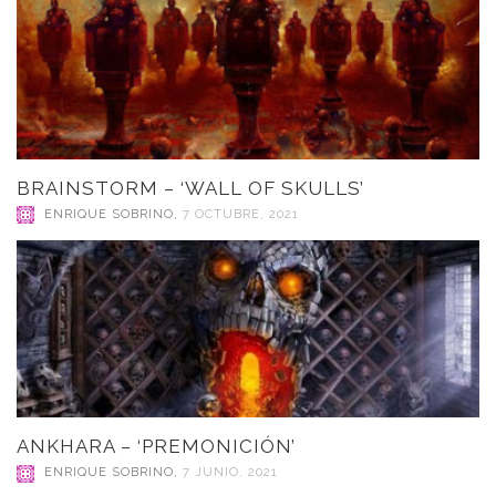
BRAINSTORM – ‘WALL OF SKULLS’
ENRIQUE SOBRINO
,
7 OCTUBRE, 2021
ANKHARA – ‘PREMONICIÓN’
ENRIQUE SOBRINO
,
7 JUNIO, 2021