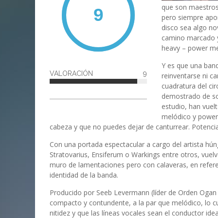
que son maestros
pero siempre apo
disco sea algo nov
camino marcado y
heavy – power me
Y es que una band
VALORACIÓN
9
reinventarse ni c
cuadratura del ci
demostrado de so
estudio, han vuel
melódico y power 
cabeza y que no puedes dejar de canturrear. Potencia,
Con una portada espectacular a cargo del artista hú
Stratovarius, Ensiferum o Warkings entre otros, vue
muro de lamentaciones pero con calaveras, en referenc
identidad de la banda.
Producido por Seeb Levermann (líder de Orden Ogan
compacto y contundente, a la par que melódico, lo 
nitidez y que las líneas vocales sean el conductor ide