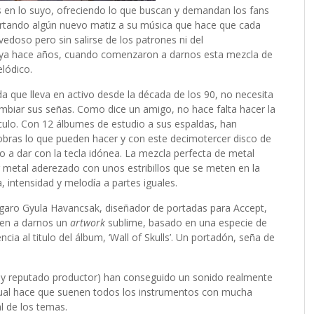
 en lo suyo, ofreciendo lo que buscan y demandan los fans
rtando algún nuevo matiz a su música que hace que cada
edoso pero sin salirse de los patrones ni del
a hace años, cuando comenzaron a darnos esta mezcla de
lódico.
a que lleva en activo desde la década de los 90, no necesita
ambiar sus señas. Como dice un amigo, no hace falta hacer la
rculo. Con 12 álbumes de estudio a sus espaldas, han
bras lo que pueden hacer y con este decimotercer disco de
to a dar con la tecla idónea. La mezcla perfecta de metal
metal aderezado con unos estribillos que se meten en la
 intensidad y melodía a partes iguales.
ngaro Gyula Havancsak, diseñador de portadas para Accept,
lven a darnos un
artwork
sublime, basado en una especie de
ia al titulo del álbum, ‘Wall of Skulls’. Un portadón, seña de
 y reputado productor) han conseguido un sonido realmente
cual hace que suenen todos los instrumentos con mucha
al de los temas.