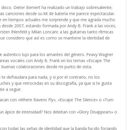
disco. Dieter Bernert ha realizado un trabajo sobresaliente;
s canciones desde su kit de batería me parece espectacular.
que en tiempos actuales me sorprende y que me agrada mucho
 desde 2007, estando formada por Andy B. Frank a las voces,
rsten Ihlenfeld y Milan Loncaric a las guitarras tanto rítmicas
ue considero que así es como se mantiene la identidad de
e autentico lujo para los amantes del género. Peavy Wagner
reas vocales con Andy B. Frank en los temas «Escape The
y buenas colaboraciones desde mi punto de vista.
 te defraudara para nada, y si por el contrario, no los
hes y que retrocedas en su discografía, ya que si te gusta
te a seguir.
acan con «Where Ravens Fly», «Escape The Silence» o «Turn
n ápice de intensidad? Nos deleitan con «Glory Disappears» o
con todas las señas de identidad que la banda ha ido forjando