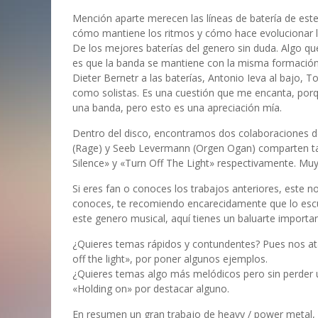
Mención aparte merecen las líneas de batería de este 
cómo mantiene los ritmos y cómo hace evolucionar la
De los mejores baterías del genero sin duda. Algo 
es que la banda se mantiene con la misma formación
Dieter Bernetr a las baterías, Antonio Ieva al bajo, To
como solistas. Es una cuestión que me encanta, porq
una banda, pero esto es una apreciación mía.
Dentro del disco, encontramos dos colaboraciones d
(Rage) y Seeb Levermann (Orgen Ogan) comparten ta
Silence» y «Turn Off The Light» respectivamente. Mu
Si eres fan o conoces los trabajos anteriores, este no
conoces, te recomiendo encarecidamente que lo escuc
este genero musical, aquí tienes un baluarte importan
¿Quieres temas rápidos y contundentes? Pues nos at
off the light», por poner algunos ejemplos.
¿Quieres temas algo más melódicos pero sin perder u
«Holding on» por destacar alguno.
En resumen un gran trabajo de heavy / power metal, 