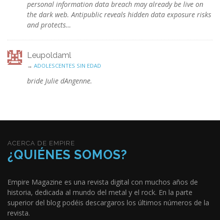
personal information data breach may already be live on
the dark web. Antipublic reveals hidden data exposure risks
and protects…
Leupoldaml
→
ADOLESCENTES SIN EDAD
bride Julie dAngenne.
ACERCA DE EMPIRE
¿QUIÉNES SOMOS?
Empire Magazine es una revista digital con muchos años de
historia, dedicada al mundo del metal y el rock. En la parte
superior del blog podéis descargaros los últimos números de la
revista.