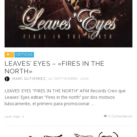
7
CRÍTICAS
LEAVES’ EYES – «FIRES IN THE
NORTH»
MARC GUTIÉRREZ
,
20 SEPTIEMBRE, 2016
LEAVES’ EYES “FIRES IN THE NORTH” AFM Records Creo que
Leaves’ Eyes editan “Fires in the north” por dos motivos
básicamente, el primero para promocionar …
0 Comentarios
Leer más