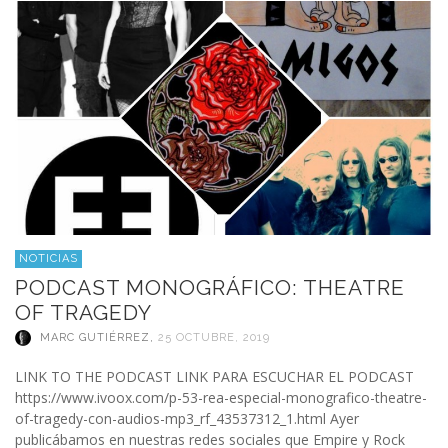
NOTICIAS
PODCAST MONOGRÁFICO: THEATRE
OF TRAGEDY
MARC GUTIÉRREZ
,
25 OCTUBRE, 2019
LINK TO THE PODCAST LINK PARA ESCUCHAR EL PODCAST
https://www.ivoox.com/p-53-rea-especial-monografico-theatre-
of-tragedy-con-audios-mp3_rf_43537312_1.html Ayer
publicábamos en nuestras redes sociales que Empire y Rock