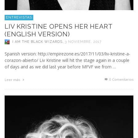
ENTREVISTAS
LIV KRISTINE OPENS HER HEART
(ENGLISH VERSION)
I AM THE BLACK WIZARDS
,
3 NOVIEMBRE, 2017
Spanish version: http://empirezone.es/2017/11/03/liv-kristine-a-
corazon-abierto/ Liv Kristine will hit the stage again in a couple
of days and as we did last year before MFVF we from …
0 Comentarios
Leer más