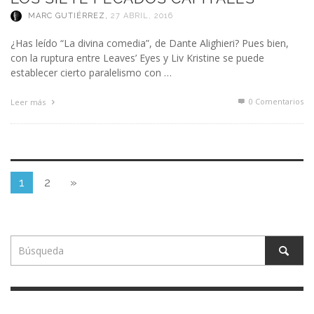
MARC GUTIÉRREZ
,
27 ABRIL, 2016
¿Has leído “La divina comedia”, de Dante Alighieri? Pues bien,
con la ruptura entre Leaves’ Eyes y Liv Kristine se puede
establecer cierto paralelismo con …
0 Comentarios
Leer más
1
2
»