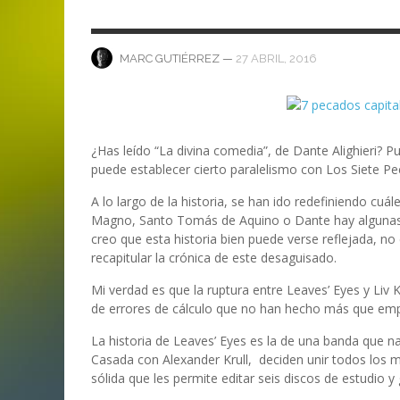
ANI
LA C
MA
MA
‘DEUS EX MACHINA’ – PRIMERAS
ENTREVISTA CON LIV KRISTINE.
LIV KRISTINE – ‘RIVER OF DIAMOND
SAMSON
EMPIRE RADIO: HELLFEST 2017
IMPRESIONES
NAGOLD 2025
EN PROFUNDIDAD
MARC GUTIÉRREZ
JUAN ESPINOZA
,
,
3 JUNIO, 2018
25 FEBRERO, 2019
—
27 ABRIL, 2016
MARC GUTIÉRREZ
MARC GUTIÉRREZ
MARC GUTIÉRREZ
MARC GUTIÉRREZ
,
,
,
2 FEBRERO, 2024
13 DICIEMBRE, 2025
5 FEBRERO, 2023
¿Has leído “La divina comedia”, de Dante Alighieri? Pu
puede establecer cierto paralelismo con Los Siete Pe
A lo largo de la historia, se han ido redefiniendo cuá
Magno, Santo Tomás de Aquino o Dante hay algunas d
creo que esta historia bien puede verse reflejada, no
recapitular la crónica de este desaguisado.
Mi verdad es que la ruptura entre Leaves’ Eyes y Liv
de errores de cálculo que no han hecho más que emp
La historia de Leaves’ Eyes es la de una banda que n
Casada con Alexander Krull, deciden unir todos los mú
sólida que les permite editar seis discos de estudio y