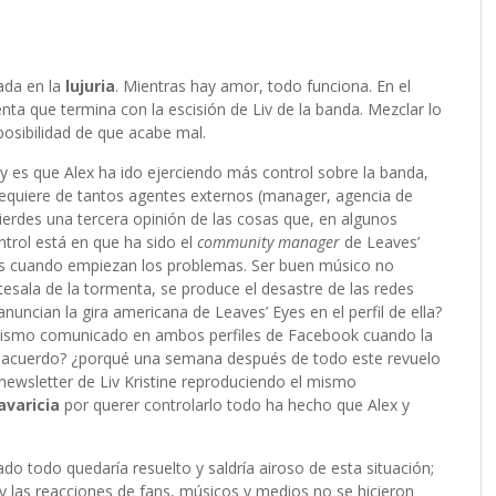
ada en la
lujuria
. Mientras hay amor, todo funciona. En el
a que termina con la escisión de Liv de la banda. Mezclar lo
 posibilidad de que acabe mal.
y es que Alex ha ido ejerciendo más control sobre la banda,
equiere de tantos agentes externos (manager, agencia de
ierdes una tercera opinión de las cosas que, en algunos
trol está en que ha sido el
community manager
de Leaves’
í es cuando empiezan los problemas. Ser buen músico no
ntesala de la tormenta, se produce el desastre de las redes
 anuncian la gira americana de Leaves’ Eyes en el perfil de ella?
l mismo comunicado en ambos perfiles de Facebook cuando la
e acuerdo? ¿porqué una semana después de todo este revuelo
ewsletter de Liv Kristine reproduciendo el mismo
avaricia
por querer controlarlo todo ha hecho que Alex y
do todo quedaría resuelto y saldría airoso de esta situación;
 y las reacciones de fans, músicos y medios no se hicieron