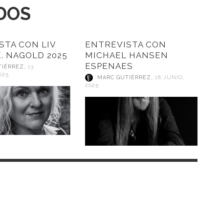
DOS
STA CON LIV
ENTREVISTA CON
. NAGOLD 2025
MICHAEL HANSEN
ESPENAES
TIÉRREZ
,
13
025
MARC GUTIÉRREZ
,
18 JUNIO,
2025