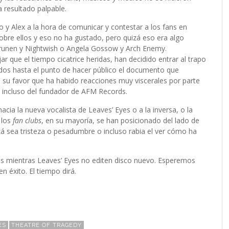
 resultado palpable.
 y Alex a la hora de comunicar y contestar a los fans en
obre ellos y eso no ha gustado, pero quizá eso era algo
urunen y Nightwish o Angela Gossow y Arch Enemy.
r que el tiempo cicatrice heridas, han decidido entrar al trapo
dos hasta el punto de hacer público el documento que
n su favor que ha habido reacciones muy viscerales por parte
sos incluso del fundador de AFM Records.
hacia la nueva vocalista de Leaves’ Eyes o a la inversa, o la
 los
fan clubs
, en su mayoría, se han posicionado del lado de
izá sea tristeza o pesadumbre o incluso rabia el ver cómo ha
s mientras Leaves’ Eyes no editen disco nuevo. Esperemos
 éxito. El tiempo dirá.
ES
THEATRE OF TRAGEDY