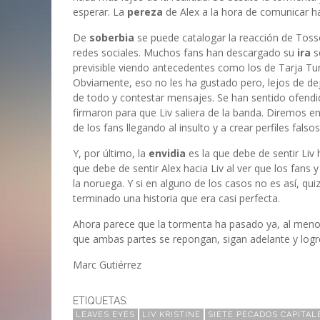
esperar. La
pereza
de Alex a la hora de comunicar ha
De
soberbia
se puede catalogar la reacción de Tosso
redes sociales. Muchos fans han descargado su
ira
s
previsible viendo antecedentes como los de Tarja T
Obviamente, eso no les ha gustado pero, lejos de deja
de todo y contestar mensajes. Se han sentido ofendi
firmaron para que Liv saliera de la banda. Diremos e
de los fans llegando al insulto y a crear perfiles fal
Y, por último, la
envidia
es la que debe de sentir Liv 
que debe de sentir Alex hacia Liv al ver que los fans y
la noruega. Y si en alguno de los casos no es así, qu
terminado una historia que era casi perfecta.
Ahora parece que la tormenta ha pasado ya, al meno
que ambas partes se repongan, sigan adelante y logren
Marc Gutiérrez
ETIQUETAS:
LEAVES EYES
LIV KRISTINE
SIETE PECADOS CAPITAL