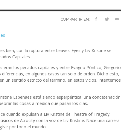
VERSARIO
RÓNICA
PREFERENCIAS
2022 (EDICIÓN EN
MUSICALES
ESPAÑOL)
RC GUTIÉRREZ
RC GUTIÉRREZ
,
,
11 MAYO, 2023
13 ENERO, 2024
S’
LIV KRISTINE – ‘RIVER OF DIAMONDS’
ENTREVISTA CON MICHAEL HANSEN
LIV KRISTINE – RIVER OF DIAMONDS,
CRIMINAL
EL OCTAVO DIA: 8
L
E
L
B
E
YMIR PEIRÓ
MARC GUTIÉRREZ
,
31 ENERO, 2021
,
25 ENERO,
EN PROFUNDIDAD
ESPENAES
PRIMERAS IMPRESIONES
P
D
(
PAULINA JETT
MARC GUTIÉRREZ
,
29 AGOSTO, 2016
,
3 DICIEMBRE, 2017
COMPARTIR EN:
MARC GUTIÉRREZ
MARC GUTIÉRREZ
MARC GUTIÉRREZ
,
,
,
5 FEBRERO, 2023
18 JUNIO, 2025
30 ENERO, 2023
es bien, con la ruptura entre Leaves’ Eyes y Liv Kristine se
cados Capitales.
les eran los pecados capitales y entre Evagrio Póntico, Gregorio
iferencias, en algunos casos tan solo de orden. Dicho esto,
 en un sentido estricto del término, en estos vicios. Intentemos
 Kristine Espenaes está siendo esperpéntica, una concatenación
eorar las cosas a medida que pasan los días.
ace cuando expulsan a Liv Kristine de Theatre of Tragedy.
sicos de Atrocity con la voz de Liv Kristine. Nace una carrera
 girar por todo el mundo.