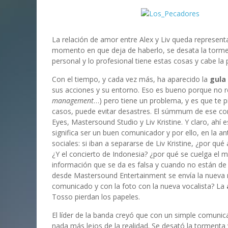
La relación de amor entre Alex y Liv queda represent
momento en que deja de haberlo, se desata la torment
personal y lo profesional tiene estas cosas y cabe la
Con el tiempo, y cada vez más, ha aparecido la
gula
sus acciones y su entorno. Eso es bueno porque no r
management
…) pero tiene un problema, y es que te p
casos, puede evitar desastres. El súmmum de ese con
Eyes, Mastersound Studio y Liv Kristine. Y claro, ah
significa ser un buen comunicador y por ello, en la a
sociales: si iban a separarse de Liv Kristine, ¿por qué
¿Y el concierto de Indonesia? ¿por qué se cuelga e
información que se da es falsa y cuando no están d
desde Mastersound Entertainment se envía la nueva n
comunicado y con la foto con la nueva vocalista? La
Tosso pierdan los papeles.
El líder de la banda creyó que con un simple comunica
nada más lejos de la realidad. Se desató la tormenta