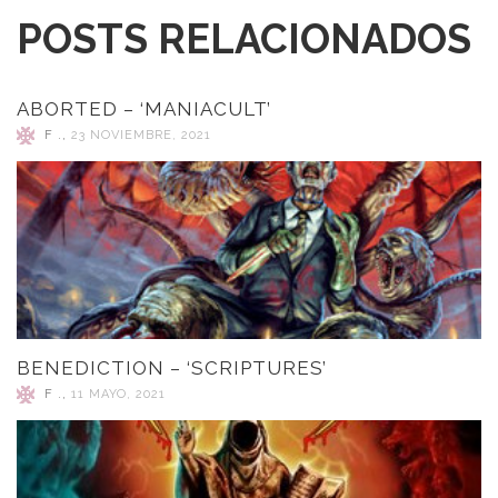
POSTS RELACIONADOS
ABORTED – ‘MANIACULT’
F .
,
23 NOVIEMBRE, 2021
BENEDICTION – ‘SCRIPTURES’
F .
,
11 MAYO, 2021