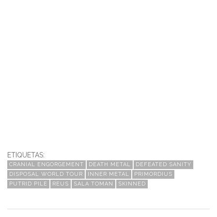
ETIQUETAS:
CRANIAL ENGORGEMENT
DEATH METAL
DEFEATED SANITY
DISPOSAL WORLD TOUR
INNER METAL
PRIMORDIUS
PUTRID PILE
REUS
SALA TOMAN
SKINNED