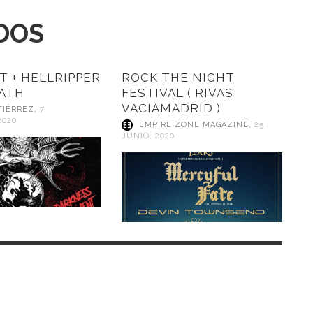
DOS
T + HELLRIPPER
ROCK THE NIGHT
EATH
FESTIVAL ( RIVAS
VACIAMADRID )
TIÉRREZ
,
7
2020
EMPIRE ZONE MAGAZINE
,
25
JUNIO, 2020