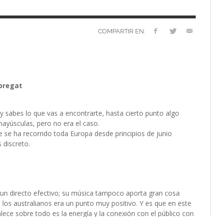
VERSARIO
RÓNICA
PREFERENCIAS
2022 (EDICIÓN EN
MUSICALES
ESPAÑOL)
RC GUTIÉRREZ
RC GUTIÉRREZ
,
,
11 MAYO, 2023
13 ENERO, 2024
S’
LIV KRISTINE – ‘RIVER OF DIAMONDS’
ENTREVISTA CON MICHAEL HANSEN
LIV KRISTINE – RIVER OF DIAMONDS,
CRIMINAL
EL OCTAVO DIA: 8
L
E
L
B
E
YMIR PEIRÓ
MARC GUTIÉRREZ
,
31 ENERO, 2021
,
25 ENERO,
EN PROFUNDIDAD
ESPENAES
PRIMERAS IMPRESIONES
P
D
(
PAULINA JETT
MARC GUTIÉRREZ
,
29 AGOSTO, 2016
,
3 DICIEMBRE, 2017
COMPARTIR EN:
MARC GUTIÉRREZ
MARC GUTIÉRREZ
MARC GUTIÉRREZ
,
,
,
5 FEBRERO, 2023
18 JUNIO, 2025
30 ENERO, 2023
obregat
 y sabes lo que vas a encontrarte, hasta cierto punto algo
ayúsculas, pero no era el caso.
e se ha recorrido toda Europa desde principios de junio
 discreto.
 un directo efectivo; su música tampoco aporta gran cosa
los australianos era un punto muy positivo. Y es que en este
lece sobre todo es la energía y la conexión con el público con