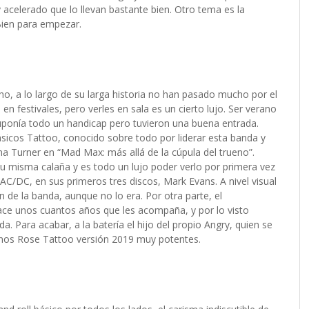
y acelerado que lo llevan bastante bien. Otro tema es la
Bien para empezar.
ho, a lo largo de su larga historia no han pasado mucho por el
n festivales, pero verles en sala es un cierto lujo. Ser verano
ponía todo un handicap pero tuvieron una buena entrada.
icos Tattoo, conocido sobre todo por liderar esta banda y
a Turner en “Mad Max: más allá de la cúpula del trueno”.
 misma calaña y es todo un lujo poder verlo por primera vez
e AC/DC, en sus primeros tres discos, Mark Evans. A nivel visual
n de la banda, aunque no lo era. Por otra parte, el
ace unos cuantos años que les acompaña, y por lo visto
. Para acabar, a la batería el hijo del propio Angry, quien se
nos Rose Tattoo versión 2019 muy potentes.