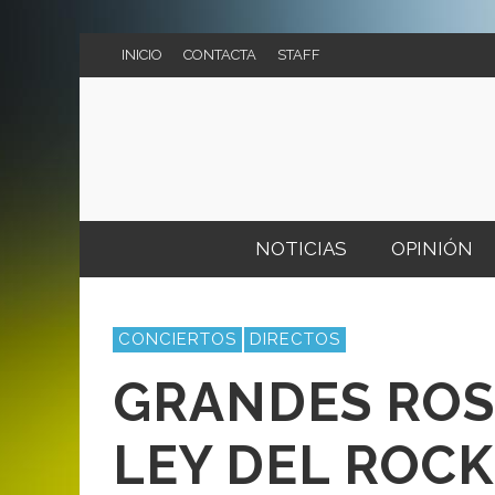
INICIO
CONTACTA
STAFF
NOTICIAS
OPINIÓN
MI VERDAD
CONCIERTOS
CONCIERTOS
DIRECTOS
VS.
FESTIVALES
GRANDES ROS
AGENDA DE CONCIERTOS
LEY DEL ROCK
CART
LIV 