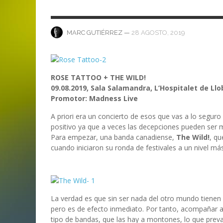
ANI
LA C
MA
MA
‘DEUS EX MACHINA’ – PRIMERAS
ENTREVISTA CON LIV KRISTINE.
LIV KRISTINE – ‘RIVER OF DIAMOND
SAMSON
EMPIRE RADIO: HELLFEST 2017
IMPRESIONES
NAGOLD 2025
EN PROFUNDIDAD
MARC GUTIÉRREZ
JUAN ESPINOZA
,
,
3 JUNIO, 2018
25 FEBRERO, 2019
—
28 AGOSTO, 2019
MARC GUTIÉRREZ
MARC GUTIÉRREZ
MARC GUTIÉRREZ
MARC GUTIÉRREZ
,
,
,
2 FEBRERO, 2024
13 DICIEMBRE, 2025
5 FEBRERO, 2023
ROSE TATTOO + THE WILD!
09.08.2019, Sala Salamandra, L’Hospitalet de Ll
Promotor: Madness Live
A priori era un concierto de esos que vas a lo seguro
positivo ya que a veces las decepciones pueden ser m
Para empezar, una banda canadiense,
The Wild!
, qu
cuando iniciaron su ronda de festivales a un nivel más
La verdad es que sin ser nada del otro mundo tienen
pero es de efecto inmediato. Por tanto, acompañar a 
tipo de bandas, que las hay a montones, lo que preva