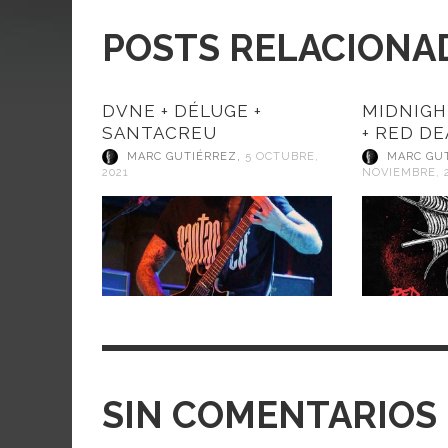
POSTS RELACIONA
DVNE + DÉLUGE +
MIDNIGH
SANTACREU
+ RED D
MARC GUTIÉRREZ
,
5 OCTUBRE,
MARC GU
2021
NOVIEMBRE, 
SIN COMENTARIOS