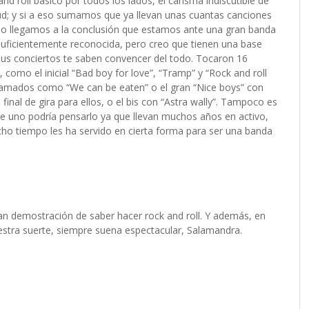
d roll básico por todos los lados, el carisma indiscutible de
ud; y si a eso sumamos que ya llevan unas cuantas canciones
tilo llegamos a la conclusión que estamos ante una gran banda
uficientemente reconocida, pero creo que tienen una base
 sus conciertos te saben convencer del todo. Tocaron 16
, como el inicial “Bad boy for love”, “Tramp” y “Rock and roll
clamados como “We can be eaten” o el gran “Nice boys” con
final de gira para ellos, o el bis con “Astra wally”. Tampoco es
e uno podría pensarlo ya que llevan muchos años en activo,
ho tiempo les ha servido en cierta forma para ser una banda
an demostración de saber hacer rock and roll. Y además, en
estra suerte, siempre suena espectacular, Salamandra.