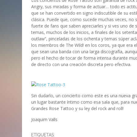
Los conciertos de Rose Tattoo son garantía de rock an
Angry, sus miradas y forma de actuar… todo es actit
que se han convertido en signo indiscutible de su es
clásica. Puede que, como sucede muchas veces, no s
fuerte de fans que saben apreciarles y si ves uno de
temas, muchos de los inicios, a finales de los setenta
outlaw”, pinceladas de los ochenta y temas súper a
los miembros de The Wild! en los coros, ya que era el 
que sean una banda con una larga discografía, aunqu
pero el hecho de tocar de forma intensa durante muc
de directo con una creación discreta pero efectiva.
Sin dudarlo, un concierto como este es una nueva gr
un lugar bastante íntimo como esa sala que, para nu
Grandes Rose Tattoo y su ley del rock and roll!
Joaquim Valls
ETIQUETAS: