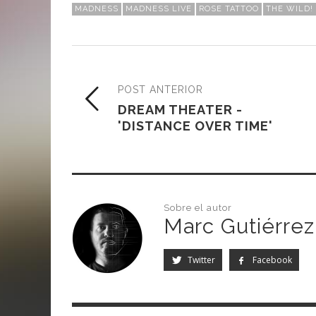
MADNESS
MADNESS LIVE
ROSE TATTOO
THE WILD!
POST ANTERIOR
DREAM THEATER -
'DISTANCE OVER TIME'
Sobre el autor
Marc Gutiérrez
Twitter
Facebook