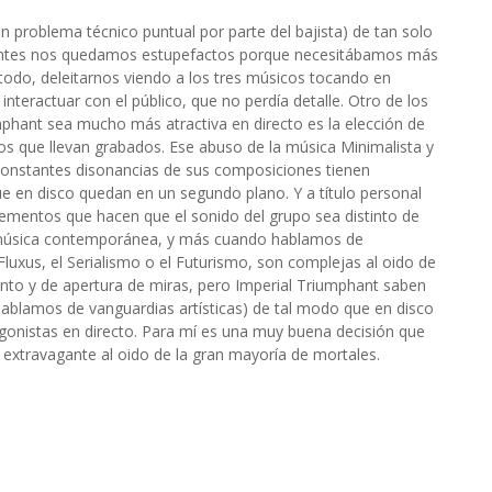
 problema técnico puntual por parte del bajista) de tan solo
esentes nos quedamos estupefactos porque necesitábamos más
 todo, deleitarnos viendo a los tres músicos tocando en
interactuar con el público, que no perdía detalle. Otro de los
mphant sea mucho más atractiva en directo es la elección de
s que llevan grabados. Ese abuso de la música Minimalista y
constantes disonancias de sus composiciones tienen
 en disco quedan en un segundo plano. Y a título personal
ementos que hacen que el sonido del grupo sea distinto de
a música contemporánea, y más cuando hablamos de
xus, el Serialismo o el Futurismo, son complejas al oido de
ento y de apertura de miras, pero Imperial Triumphant saben
ablamos de vanguardias artísticas) de tal modo que en disco
gonistas en directo. Para mí es una muy buena decisión que
 extravagante al oido de la gran mayoría de mortales.