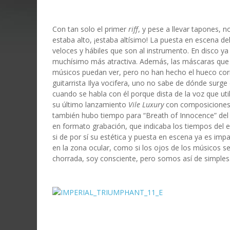
Con tan solo el primer
riff
, y pese a llevar tapones, 
estaba alto, ¡estaba altísimo! La puesta en escena del
veloces y hábiles que son al instrumento. En disco y
muchísimo más atractiva. Además, las máscaras que p
músicos puedan ver, pero no han hecho el hueco corr
guitarrista Ilya vocifera, uno no sabe de dónde surg
cuando se habla con él porque dista de la voz que uti
su último lanzamiento
Vile Luxury
con composiciones 
también hubo tiempo para “Breath of Innocence” de
en formato grabación, que indicaba los tiempos del 
si de por sí su estética y puesta en escena ya es im
en la zona ocular, como si los ojos de los músicos s
chorrada, soy consciente, pero somos así de simples