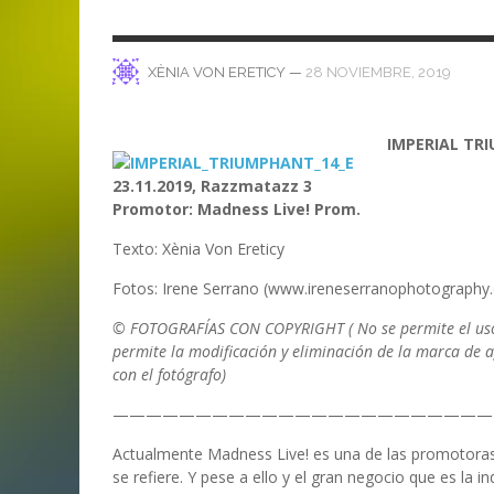
ANI
LA C
MA
MA
‘DEUS EX MACHINA’ – PRIMERAS
ENTREVISTA CON LIV KRISTINE.
LIV KRISTINE – ‘RIVER OF DIAMOND
SAMSON
EMPIRE RADIO: HELLFEST 2017
IMPRESIONES
NAGOLD 2025
EN PROFUNDIDAD
MARC GUTIÉRREZ
JUAN ESPINOZA
,
,
3 JUNIO, 2018
25 FEBRERO, 2019
—
28 NOVIEMBRE, 2019
XÈNIA VON ERETICY
MARC GUTIÉRREZ
MARC GUTIÉRREZ
MARC GUTIÉRREZ
,
,
,
2 FEBRERO, 2024
13 DICIEMBRE, 2025
5 FEBRERO, 2023
IMPERIAL TR
23.11.2019, Razzmatazz 3
Promotor: Madness Live! Prom.
Texto: Xènia Von Ereticy
Fotos: Irene Serrano (www.ireneserranophotography
© FOTOGRAFÍAS CON COPYRIGHT ( No se permite el uso 
permite la modificación y eliminación de la marca de a
con el fotógrafo)
———————————————————————
Actualmente Madness Live! es una de las promotoras
se refiere. Y pese a ello y el gran negocio que es la 