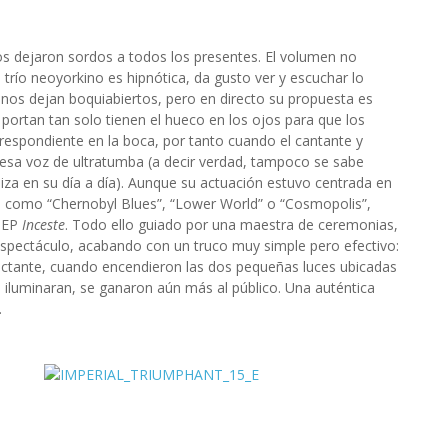
nos dejaron sordos a todos los presentes. El volumen no
 trío neoyorkino es hipnótica, da gusto ver y escuchar lo
a nos dejan boquiabiertos, pero en directo su propuesta es
ortan tan solo tienen el hueco en los ojos para que los
espondiente en la boca, por tanto cuando el cantante y
e esa voz de ultratumba (a decir verdad, tampoco se sabe
liza en su día a día). Aunque su actuación estuvo centrada en
como “Chernobyl Blues”, “Lower World” o “Cosmopolis”,
l EP
Inceste
. Todo ello guiado por una maestra de ceremonias,
espectáculo, acabando con un truco muy simple pero efectivo:
pactante, cuando encendieron las dos pequeñas luces ubicadas
e iluminaran, se ganaron aún más al público. Una auténtica
.