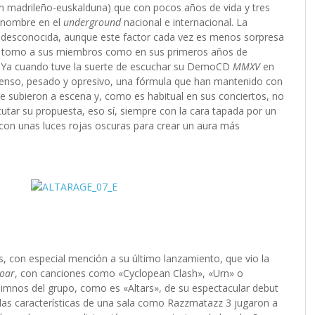
n madrileño-euskalduna) que con pocos años de vida y tres
renombre en el
underground
nacional e internacional. La
 desconocida, aunque este factor cada vez es menos sorpresa
en torno a sus miembros como en sus primeros años de
a. Ya cuando tuve la suerte de escuchar su DemoCD
MMXV
en
enso, pesado y opresivo, una fórmula que han mantenido con
ge subieron a escena y, como es habitual en sus conciertos, no
cutar su propuesta, eso sí, siempre con la cara tapada por un
con unas luces rojas oscuras para crear un aura más
, con especial mención a su último lanzamiento, que vio la
Roar
, con canciones como «Cyclopean Clash», «Urn» o
imnos del grupo, como es «Altars», de su espectacular debut
, las características de una sala como Razzmatazz 3 jugaron a