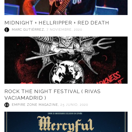
MIDNIGHT + HELLRIPPER + RED DEATH
MARC GUTIÉRREZ
,
7 NOVIEMBRE, 2020
ROCK THE NIGHT FESTIVAL ( RIVAS
VACIAMADRID )
EMPIRE ZONE MAGAZINE
,
25 JUNIO, 2020