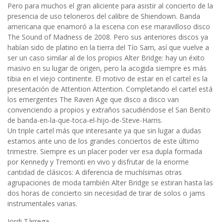
Pero para muchos el gran aliciente para asistir al concierto de la
presencia de uso teloneros del calibre de Shiendown. Banda
americana que enamoró a la escena con ese maravilloso disco
The Sound of Madness de 2008. Pero sus anteriores discos ya
habían sido de platino en la tierra del Tío Sam, así que vuelve a
ser un caso similar al de los propios Alter Bridge: hay un éxito
masivo en su lugar de origen, pero la acogida siempre es más
tibia en el viejo continente. El motivo de estar en el cartel es la
presentación de Attention Attention. Completando el cartel está
los emergentes The Raven Age que disco a disco van
convenciendo a propios y extraños sacudiéndose el San Benito
de banda-en-la-que-toca-el-hijo-de-Steve-Harris.
Un triple cartel más que interesante ya que sin lugar a dudas
estamos ante uno de los grandes conciertos de este último
trimestre. Siempre es un placer poder ver esa dupla formada
por Kennedy y Tremonti en vivo y disfrutar de la enorme
cantidad de clásicos: A diferencia de muchísimas otras
agrupaciones de moda también Alter Bridge se estiran hasta las
dos horas de concierto sin necesidad de tirar de solos o jams
instrumentales varias.
Jordi Tàrrega