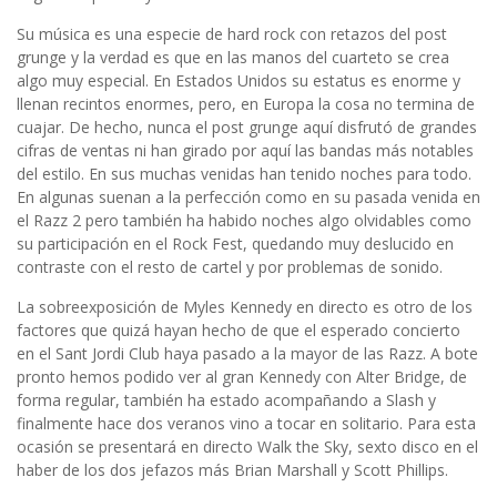
Su música es una especie de hard rock con retazos del post
grunge y la verdad es que en las manos del cuarteto se crea
algo muy especial. En Estados Unidos su estatus es enorme y
llenan recintos enormes, pero, en Europa la cosa no termina de
cuajar. De hecho, nunca el post grunge aquí disfrutó de grandes
cifras de ventas ni han girado por aquí las bandas más notables
del estilo. En sus muchas venidas han tenido noches para todo.
En algunas suenan a la perfección como en su pasada venida en
el Razz 2 pero también ha habido noches algo olvidables como
su participación en el Rock Fest, quedando muy deslucido en
contraste con el resto de cartel y por problemas de sonido.
La sobreexposición de Myles Kennedy en directo es otro de los
factores que quizá hayan hecho de que el esperado concierto
en el Sant Jordi Club haya pasado a la mayor de las Razz. A bote
pronto hemos podido ver al gran Kennedy con Alter Bridge, de
forma regular, también ha estado acompañando a Slash y
finalmente hace dos veranos vino a tocar en solitario. Para esta
ocasión se presentará en directo Walk the Sky, sexto disco en el
haber de los dos jefazos más Brian Marshall y Scott Phillips.