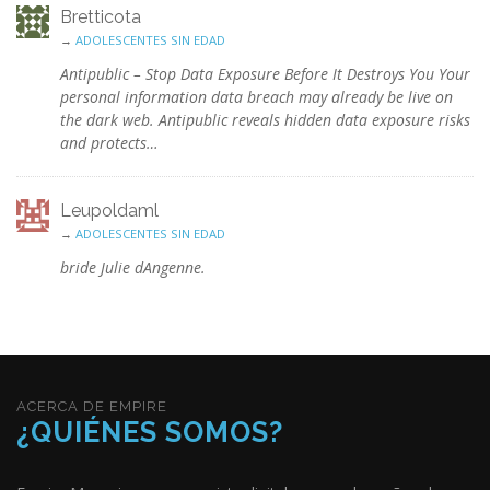
Bretticota
→
ADOLESCENTES SIN EDAD
Antipublic – Stop Data Exposure Before It Destroys You Your
personal information data breach may already be live on
the dark web. Antipublic reveals hidden data exposure risks
and protects…
Leupoldaml
→
ADOLESCENTES SIN EDAD
bride Julie dAngenne.
ACERCA DE EMPIRE
¿QUIÉNES SOMOS?