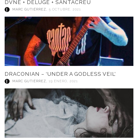
DVNE + DÉLUGE + SANTACREU
MARC GUTIÉRREZ
,
5 OCTUBRE, 2021
DRACONIAN – ‘UNDER A GODLESS VEIL’
MARC GUTIÉRREZ
,
19 ENERO, 2021