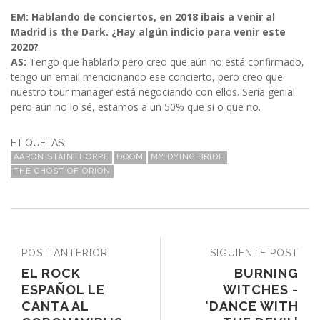
EM: Hablando de conciertos, en 2018 ibais a venir al
Madrid is the Dark. ¿Hay algún indicio para venir este
2020?
AS:
Tengo que hablarlo pero creo que aún no está confirmado,
tengo un email mencionando ese concierto, pero creo que
nuestro tour manager está negociando con ellos. Sería genial
pero aún no lo sé, estamos a un 50% que si o que no.
ETIQUETAS:
AARON STAINTHORPE
DOOM
MY DYING BRIDE
THE GHOST OF ORION
POST ANTERIOR
SIGUIENTE POST
EL ROCK
BURNING
ESPAÑOL LE
WITCHES -
CANTA AL
'DANCE WITH