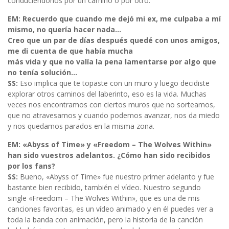
conduciéndonos por un camino o por otro.
EM: Recuerdo que cuando me dejó mi ex, me culpaba a mí
mismo, no quería hacer nada…
Creo que un par de días después quedé con unos amigos,
me di cuenta de que había mucha
más vida y que no valía la pena lamentarse por algo que
no tenía solución…
SS:
Eso implica que te topaste con un muro y luego decidiste
explorar otros caminos del laberinto, eso es la vida. Muchas
veces nos encontramos con ciertos muros que no sorteamos,
que no atravesamos y cuando podemos avanzar, nos da miedo
y nos quedamos parados en la misma zona.
EM: «Abyss of Time» y «Freedom – The Wolves Within»
han sido vuestros adelantos. ¿Cómo han sido recibidos
por los fans?
SS:
Bueno, «Abyss of Time» fue nuestro primer adelanto y fue
bastante bien recibido, también el vídeo. Nuestro segundo
single «Freedom – The Wolves Within», que es una de mis
canciones favoritas, es un vídeo animado y en él puedes ver a
toda la banda con animación, pero la historia de la canción