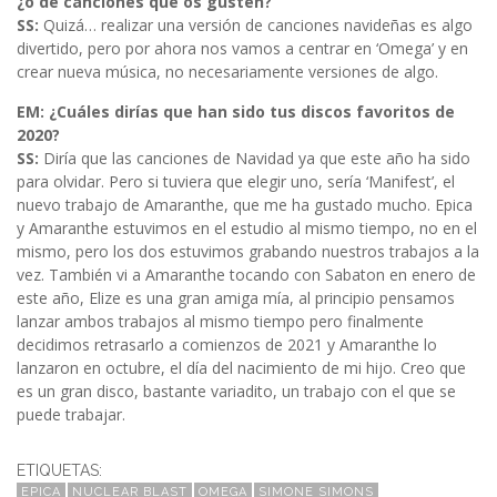
¿o de canciones que os gusten?
SS:
Quizá… realizar una versión de canciones navideñas es algo
divertido, pero por ahora nos vamos a centrar en ‘Omega’ y en
crear nueva música, no necesariamente versiones de algo.
EM: ¿Cuáles dirías que han sido tus discos favoritos de
2020?
SS:
Diría que las canciones de Navidad ya que este año ha sido
para olvidar. Pero si tuviera que elegir uno, sería ‘Manifest’, el
nuevo trabajo de Amaranthe, que me ha gustado mucho. Epica
y Amaranthe estuvimos en el estudio al mismo tiempo, no en el
mismo, pero los dos estuvimos grabando nuestros trabajos a la
vez. También vi a Amaranthe tocando con Sabaton en enero de
este año, Elize es una gran amiga mía, al principio pensamos
lanzar ambos trabajos al mismo tiempo pero finalmente
decidimos retrasarlo a comienzos de 2021 y Amaranthe lo
lanzaron en octubre, el día del nacimiento de mi hijo. Creo que
es un gran disco, bastante variadito, un trabajo con el que se
puede trabajar.
ETIQUETAS:
EPICA
NUCLEAR BLAST
OMEGA
SIMONE SIMONS