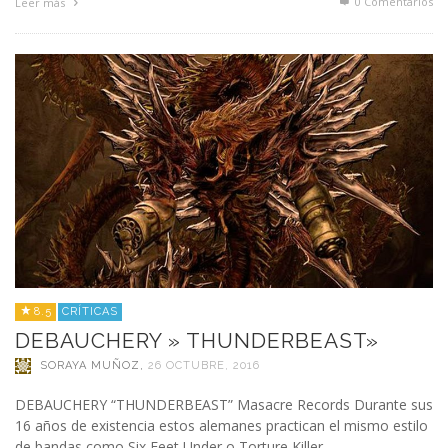
0 Comentarios
Leer más
8.5
CRÍTICAS
DEBAUCHERY » THUNDERBEAST»
SORAYA MUÑOZ
,
26 OCTUBRE, 2016
DEBAUCHERY “THUNDERBEAST” Masacre Records Durante sus
16 años de existencia estos alemanes practican el mismo estilo
de bandas como Six Feet Under o Torture Killer. …