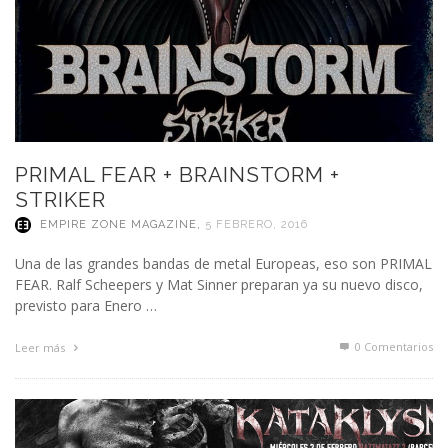
PRIMAL FEAR + BRAINSTORM +
STRIKER
EMPIRE ZONE MAGAZINE
,
5 FEBRERO, 2016
Una de las grandes bandas de metal Europeas, eso son PRIMAL
FEAR. Ralf Scheepers y Mat Sinner preparan ya su nuevo disco,
previsto para Enero …
0 Comentarios
Leer más