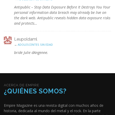
Antipublic – Stop Data Exposure Before It Destroys You Your
personal information data breach may already be live on
the dark web. Antipublic reveals hidden data exposure risks
and protects…
Leupoldaml
→
ADOLESCENTES SIN EDAD
bride Julie dAngenne.
ACERCA DE EMPIRE
¿QUIÉNES SOMOS?
Empire Magazine es una revista digital con muchos años de
historia, dedicada al mundo del metal y el rock. En la parte