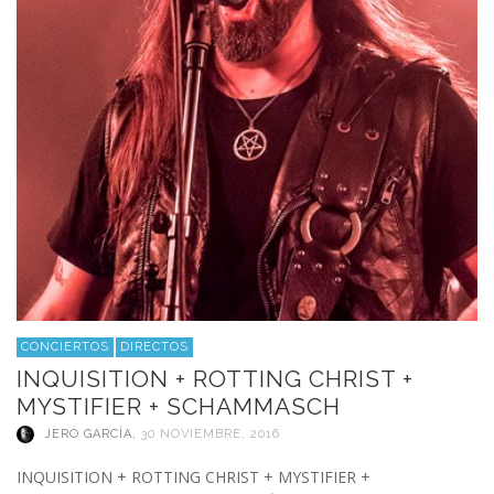
CONCIERTOS
DIRECTOS
INQUISITION + ROTTING CHRIST +
MYSTIFIER + SCHAMMASCH
JERO GARCÍA
,
30 NOVIEMBRE, 2016
INQUISITION + ROTTING CHRIST + MYSTIFIER +