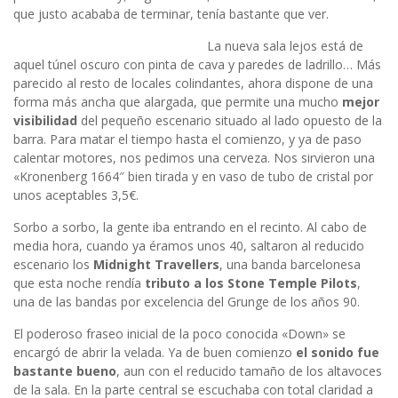
que justo acababa de terminar, tenía bastante que ver.
La nueva sala lejos está de
aquel túnel oscuro con pinta de cava y paredes de ladrillo… Más
parecido al resto de locales colindantes, ahora dispone de una
forma más ancha que alargada, que permite una mucho
mejor
visibilidad
del pequeño escenario situado al lado opuesto de la
barra. Para matar el tiempo hasta el comienzo, y ya de paso
calentar motores, nos pedimos una cerveza. Nos sirvieron una
«Kronenberg 1664″ bien tirada y en vaso de tubo de cristal por
unos aceptables 3,5€.
Sorbo a sorbo, la gente iba entrando en el recinto. Al cabo de
media hora, cuando ya éramos unos 40, saltaron al reducido
escenario los
Midnight Travellers
, una banda barcelonesa
que esta noche rendía
tributo a los Stone Temple Pilots
,
una de las bandas por excelencia del Grunge de los años 90.
El poderoso fraseo inicial de la poco conocida «Down» se
encargó de abrir la velada. Ya de buen comienzo
el sonido fue
bastante bueno
, aun con el reducido tamaño de los altavoces
de la sala. En la parte central se escuchaba con total claridad a