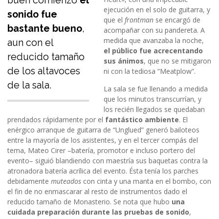
buen comienzo
el
ejecución en el solo de guitarra, y
sonido fue
que el
frontman
se encargó de
bastante bueno
,
acompañar con su pandereta. A
medida que avanzaba la noche,
aun con el
el público fue acrecentando
reducido tamaño
sus ánimos
, que no se mitigaron
de los altavoces
ni con la tediosa “Meatplow”.
de la sala.
La sala se fue llenando a medida
que los minutos transcurrían, y
los recién llegados se quedaban
prendados rápidamente por el
fantástico ambiente
. El
enérgico arranque de guitarra de “Unglued” generó bailoteos
entre la mayoría de los asistentes, y en el tercer compás del
tema, Mateo Cirer –batería, promotor e incluso portero del
evento– siguió blandiendo con maestría sus baquetas contra la
atronadora batería acrílica del evento. Ésta tenía los parches
debidamente
muteados
con cinta y una manta en el bombo, con
el fin de no enmascarar al resto de instrumentos dado el
reducido tamaño de Monasterio. Se nota que hubo
una
cuidada preparación durante las pruebas de sonido
,