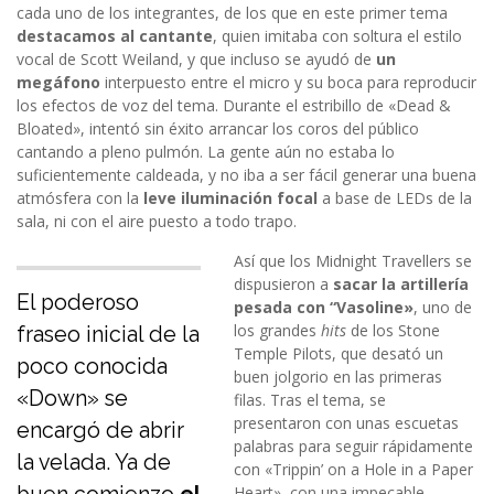
cada uno de los integrantes, de los que en este primer tema
destacamos al cantante
, quien imitaba con soltura el estilo
vocal de Scott Weiland, y que incluso se ayudó de
un
megáfono
interpuesto entre el micro y su boca para reproducir
los efectos de voz del tema. Durante el estribillo de «Dead &
Bloated», intentó sin éxito arrancar los coros del público
cantando a pleno pulmón. La gente aún no estaba lo
suficientemente caldeada, y no iba a ser fácil generar una buena
atmósfera con la
leve iluminación focal
a base de LEDs de la
sala, ni con el aire puesto a todo trapo.
Así que los Midnight Travellers se
dispusieron a
sacar la artillería
El poderoso
pesada con “Vasoline»
, uno de
los grandes
hits
de los Stone
fraseo inicial de la
Temple Pilots, que desató un
poco conocida
buen jolgorio en las primeras
«Down» se
filas. Tras el tema, se
presentaron con unas escuetas
encargó de abrir
palabras para seguir rápidamente
la velada. Ya de
con «Trippin’ on a Hole in a Paper
Heart», con una impecable