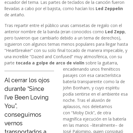
ecuador del tema. Las partes de teclados de la canción fueron
llevadas a cabo por el bajista, como hacían los
Led Zeppelin
de antaño.
Tras repartir entre el público unas camisetas de regalo con el
anterior nombre de la banda (eran conocidos como
Led Zepp
,
pero tuvieron que cambiarlo debido a un tema de derechos),
siguieron con algunos temas menos populares para llegar hasta
“Heartbreaker” con su solo final tocado de manera impecable, y
una increíble “Dazed and Confused” muy atmosférica, con su
parte
tocada a golpe de arco de violín
sobre la guitarra,
encadenando unos frenéticos
pasajes con esa característica
Al cerrar los ojos
batería transparente como la de
John Bonham, y cuyo espíritu
durante “Since
podía sentirse en el ambiente esa
I’ve Been Loving
noche. Tras el aluvión de
You”,
aplausos, nos deleitamos
con “Moby Dick”, de otra
conseguimos
magnífica ejecución en la batería
vernos
en las manos –literalmente– de
transportados a
José Palomino, quien consiguió