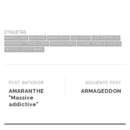
ETIQUETAS:
BARCELONA
GRUNGE
HARD ROCK
LED ZEPP
LED ZEPPELIN
MIDNIGHT TRAVELLERS
MONASTERIO
STONE TEMPLE PILOTS
WHOLE LOTTA BAND
POST ANTERIOR
SIGUIENTE POST
AMARANTHE
ARMAGEDDON
"Massive
addictive"