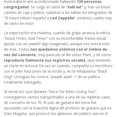
molestaba el aire acondicionado habiendo
130 personas
congregadas
. Se colgó el cartel de
“sold out”
y, tras un breve
cambio de caja y platos, subieron a las tablas los integrantes de
“El mejor tributo español a
Led Zeppelin
”. ¡Veamos cuánto hay
de cierto en esto!
La expectación era máxima, cuando de golpe arranca la mítica
“Good Times, Bad Times” con su inconfundible fraseo inicial,
quizás con un
cowbell
algo exagerado, aunque eso nunca esté
de más. Todos
nos quedamos atónitos con el timbre de
voz del cantante
, muy parecido al del señor Plant, y de cómo
reproducía fielmente sus registros vocales
, ¡Aun teniendo
un chicle en la boca! De vez en cuando, compartía su micrófono
con el John Paul Jones de la noche y, en la mitiquísima “Black
Dog” consiguió los coreos “¡Aaaah aaah…!” de un público
totalmente entregado.
Al cerrar los ojos durante “Since I’ve Been Loving You”,
conseguimos vernos transportados a una de las repletas salas
de concierto de los 70. El solo de guitarra del tema fue
ejecutado con la maestría digna del profesor de guitarra que es
Dani Magaña, que provocó los aplausos del público aún en el