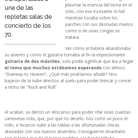
plasmar la esencia del tema en el
una de las
solo, con ese incesante
hi-hat
repletas salas de
mientras tocaba sobre los
parches con sus desnudas manos
concierto de los
como si de unas congas se
70.
tratara.
Ver cómo el batería abandonaba
su asiento y cómo el guitarra tomaba al fin la impresionante
guitarra de dos mástiles
, solo podía significar que iba a llegar
el tema que muchos estábamos esperando
con ahínco.
“Stairway to Heaven”, ¿Qué más podríamos añadir? Nos
bajaron de la nube directos al suelo para poder brincar y corear
a ritmo de “Rock and Roll”.
Al acabar, se dieron un descanso para poder rifar unas cuantas
camisetas más, que, por qué no decirlo, nos cortó un poco el
rollo, e hicieron subir a las tablas a las afortunadas chicas
ataviadas con sus nuevos atuendos. Consiguieron levantarlo
con el tema que da el nuevo nombre a la banda tributo,