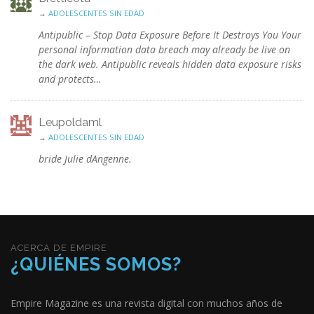
→
ADOLESCENTES SIN EDAD
Antipublic – Stop Data Exposure Before It Destroys You Your
personal information data breach may already be live on
the dark web. Antipublic reveals hidden data exposure risks
and protects…
Leupoldaml
→
ADOLESCENTES SIN EDAD
bride Julie dAngenne.
ACERCA DE EMPIRE
¿QUIÉNES SOMOS?
Empire Magazine es una revista digital con muchos años de