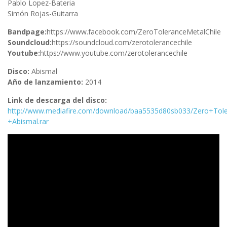
Pablo Lopez-Bateria
Simón Rojas-Guitarra
Bandpage:
https://www.facebook.com/ZeroToleranceMetalChile
Soundcloud:
https://soundcloud.com/zerotolerancechile
Youtube:
https://www.youtube.com/zerotolerancechile
Disco:
Abismal
Año de lanzamiento:
2014
Link de descarga del disco:
http://www.mediafire.com/download/baa5535d80sb033/Zero+Tol
+Abismal.rar