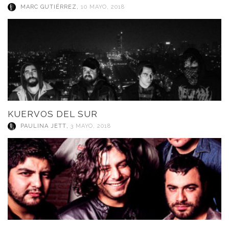
MARC GUTIÉRREZ
,
10 MAYO, 2018
KUERVOS DEL SUR
PAULINA JETT
,
3 MAYO, 2018