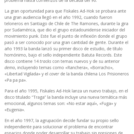
problema hasta comienzos de la década del 90.
La gran oportunidad para que Fiskales Ad-Hok se probara ante
una gran audiencia llegó en el año 1992, cuando fueron
teloneros en Santiago de Chile de The Ramones, durante la gira
por Sudamérica, que dio el grupo estadounidense iniciador del
movimiento punk. Este fue el punto de inflexión donde el grupo
pasó a ser conocido por una gran cantidad de gente. Durante el
año 1993 la banda lanzó su primer disco de estudio, de título
homónimo, bajo el sello independiente Batuta Records. Este
disco contiene 14
tracks
con temas nuevos y de su anterior
demo
, incluyendo temas como «Ranchera», «Borracho»,
«Libertad Vigilada» y el
cover
de la banda chilena Los Prisioneros
«Pa pa pa».
Para el año 1995, Fiskales Ad-Hok lanza un nuevo trabajo, en el
disco titulado “Traga” la banda incluye una nueva temática más
emocional, algunos temas son: «No estar aquí», «Fuga» y
«Eugenia».
En el año 1997, la agrupación decide fundar su propio sello
independiente para solucionar el problema de encontrar
espacios donde poder desarrollar su trabajo sin presiones de