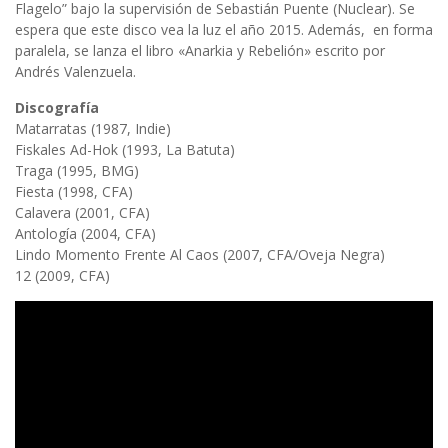
Flagelo” bajo la supervisión de Sebastián Puente (Nuclear). Se
espera que este disco vea la luz el año 2015. Además, en forma
paralela, se lanza el libro «Anarkia y Rebelión» escrito por
Andrés Valenzuela.
Discografía
Matarratas (1987, Indie)
Fiskales Ad-Hok (1993, La Batuta)
Traga (1995, BMG)
Fiesta (1998, CFA)
Calavera (2001, CFA)
Antología (2004, CFA)
Lindo Momento Frente Al Caos (2007, CFA/Oveja Negra)
12 (2009, CFA)