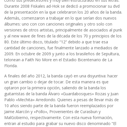
como sus predecesores y muy bien estructurado en sus letras.
Durante 2008 Fiskales ad-Hok se dedicó a promocionar su dvd
de la presentación en la que celebraron los 20 años de la banda.
Además, comenzaron a trabajar en lo que serían dos nuevos
álbumes: uno con con canciones originales y otro solo con
versiones de otros artistas, principalmente de asociados al punk
y al new wave de fines de la década de los 70 y principios de los
80. Este último disco, titulado “12” debido a que trae esa
cantidad de canciones, fue finalmente lanzado a mediados de
2009. En octubre de 2009 y junto a los brasileños de Sepultura,
telonean a Faith No More en el Estadio Bicentenario de La
Florida.
A finales del año 2012, la banda cayó en una disyuntiva: hacer
un gran cambio o dejar de tocar. De esta manera es que
optaron por la primera opción, saliendo de la banda los
guitarristas de la banda Álvaro «Guardabosques» Rozas y Juan
Pablo «Mechita» Arredondo. Quienes a pesas de llevar más de
10 años siendo parte de la banda fueron reemplazados por
Jaime Alarcón y «Pollo», Provenientes de Curasbun y
MalGobierno, respectivamente. Con esta nueva formación,
entran al estudio para grabar su nuevo disco denominado “El