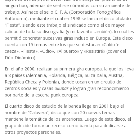
ningún tipo, además de sentirse cómodos con su ambiente de
trabajo. Así nace el sello C. F. A. (Corporación Fonográfica
Autónoma), mediante el cual en 1998 se lanza el disco titulado
“Fiesta”, siendo este trabajo el sindicado como el de mayor
calidad de toda su discografía (y mi favorito también), lo cual les
permitió concretar sucesivas giras incluso en Europa. Este disco
cuenta con 15 temas entre los que se destacan «Caldo ‘e
caeza», «Fiesta», «Odio», «Al puerto» y «Resistiré» (cover del
Dúo Dinámico).
En el año 2000, realizan su primera gira europea, la que los lleva
a 8 países (Alemania, Holanda, Bélgica, Suiza Italia, Austria,
República Checa y Polonia), donde tocan en un circuito de
centros sociales y casas
okupas
y logran gran reconocimiento
por parte de la escena punk europea.
El cuarto disco de estudio de la banda llega en 2001 bajo el
nombre de “Calavera”, disco que con 20 nuevos temas
mantiene la temática de los anteriores. Luego de este disco, el
grupo decide tomar un receso como banda para dedicarse a
otros proyectos personales.