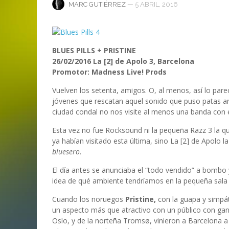
ANI
LA C
—
5 ABRIL, 2016
MARC GUTIÉRREZ
MA
MA
‘DEUS EX MACHINA’ – PRIMERAS
ENTREVISTA CON LIV KRISTINE.
LIV KRISTINE – ‘RIVER OF DIAMOND
SAMSON
EMPIRE RADIO: HELLFEST 2017
IMPRESIONES
NAGOLD 2025
EN PROFUNDIDAD
MARC GUTIÉRREZ
JUAN ESPINOZA
,
,
3 JUNIO, 2018
25 FEBRERO, 2019
MARC GUTIÉRREZ
MARC GUTIÉRREZ
MARC GUTIÉRREZ
,
,
,
2 FEBRERO, 2024
13 DICIEMBRE, 2025
5 FEBRERO, 2023
BLUES PILLS + PRISTINE
26/02/2016 La [2] de Apolo 3, Barcelona
Promotor: Madness Live! Prods
Vuelven los setenta, amigos. O, al menos, así lo par
jóvenes que rescatan aquel sonido que puso patas ar
ciudad condal no nos visite al menos una banda con 
Esta vez no fue Rocksound ni la pequeña Razz 3 la qu
ya habían visitado esta última, sino La [2] de Apolo 
bluesero
.
El día antes se anunciaba el “todo vendido” a bombo y
idea de qué ambiente tendríamos en la pequeña sala 
Cuando los noruegos
Pristine,
con la guapa y simpát
un aspecto más que atractivo con un público con gana
Oslo, y de la norteña Tromsø, vinieron a Barcelona a 