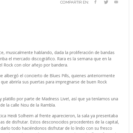
VERSARIO
RÓNICA
PREFERENCIAS
2022 (EDICIÓN EN
COMPARTIR EN:
MUSICALES
ESPAÑOL)
RC GUTIÉRREZ
RC GUTIÉRREZ
,
,
11 MAYO, 2023
13 ENERO, 2024
S’
LIV KRISTINE – ‘RIVER OF DIAMONDS’
ENTREVISTA CON MICHAEL HANSEN
LIV KRISTINE – RIVER OF DIAMONDS,
CRIMINAL
EL OCTAVO DIA: 8
L
E
L
B
E
YMIR PEIRÓ
MARC GUTIÉRREZ
,
31 ENERO, 2021
,
25 ENERO,
EN PROFUNDIDAD
ESPENAES
PRIMERAS IMPRESIONES
P
D
(
PAULINA JETT
MARC GUTIÉRREZ
,
29 AGOSTO, 2016
,
3 DICIEMBRE, 2017
MARC GUTIÉRREZ
MARC GUTIÉRREZ
MARC GUTIÉRREZ
,
,
,
5 FEBRERO, 2023
18 JUNIO, 2025
30 ENERO, 2023
ece, musicalmente hablando, dada la proliferación de bandas
riba el mercado discográfico. Rara es la semana que en la
el Rock con olor añejo por bandera.
e albergó el concierto de Blues Pills, quienes anteriormente
la que abriría sus puertas para impregnarse de buen Rock
 platillo por parte de Madness Live!, así que ya teníamos una
de la calle Nou de la Rambla.
ica Heidi Solheim al frente aparecieron, la sala ya presentaba
s de disfrutar. Estos desconocidos procedentes de la capital,
darlo todo haciéndonos disfrutar de lo lindo con su fresco