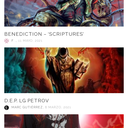
BENEDICTION – ‘SCRIPTURES’
F .
,
11 MAYO, 2021
D.E.P. LG PETROV
MARC GUTIÉRREZ
,
8 MARZO, 2021