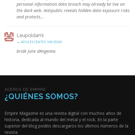
personal information data breach may already be live on
the dark web. Antipublic reveals hidden data exposure risks
and protects…
Leupoldaml
→
ADOLESCENTES SIN EDAD
bride Julie dAngenne.
ACERCA DE EMPIRE
¿QUIÉNES SOMOS?
Empire Magazine es una revista digital con muchos años de
historia, dedicada al mundo del metal y el rock. En la parte
superior del blog podéis descargaros los últimos números de la
revista.