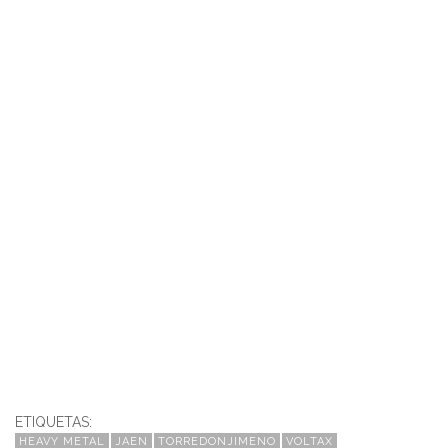
ETIQUETAS:
HEAVY METAL
JAEN
TORREDONJIMENO
VOLTAX