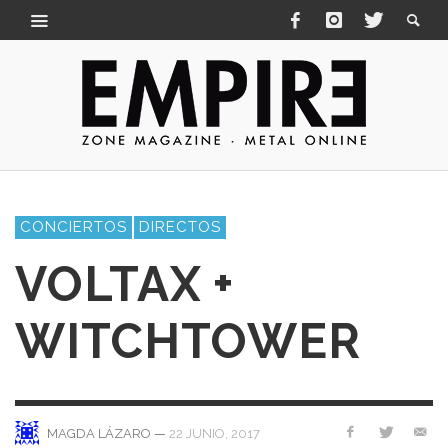
CONCIERTOS
DIRECTOS
VOLTAX +
WITCHTOWER
—
22 JUNIO, 2017
MAGDA LÁZARO