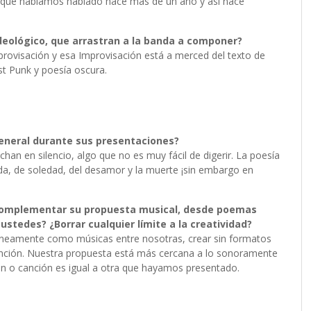
 que habíamos hablado hace más de un año y así nace
ideológico, que arrastran a la banda a componer?
rovisación y esa Improvisación está a merced del texto de
t Punk y poesía oscura.
general durante sus presentaciones?
han en silencio, algo que no es muy fácil de digerir. La poesía
da, de soledad, del desamor y la muerte ¡sin embargo en
 complementar su propuesta musical, desde poemas
 ustedes? ¿Borrar cualquier límite a la creatividad?
táneamente como músicas entre nosotras, crear sin formatos
nción. Nuestra propuesta está más cercana a lo sonoramente
ón o canción es igual a otra que hayamos presentado.