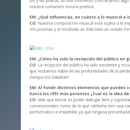
los y las poetas. En ese momento concretamos algo
nuestra comunión sonora poética.
EM: ¿Qué influencias, en cuánto a lo musical e 
CO:
Nuestra composición musical está sujeta a la imp
mis poemas y el resultado es más bien un sonido Pos
EM: ¿Cómo ha sido la recepción del público en 
CO:
La recepción del público ha sido excelente y escuc
que recitamos habla de las profundidades de la pérdi
Europa nos bailaban!
EM: Al fundir distintos elementos que pueden
hasta los riffs más potentes ¿Cual es la idea de
CO:
Más que borrar es poder dialogar libre y espon
convencionales como de lo que «debería ser» una ca
performatico e irrepetible ya que ninguna presentaci