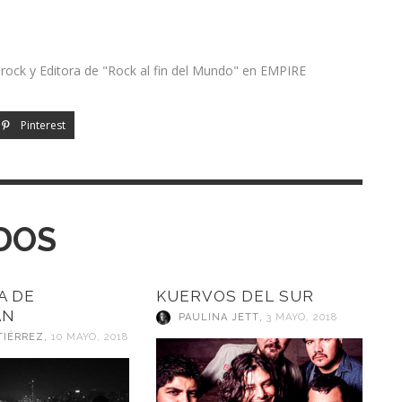
l rock y Editora de "Rock al fin del Mundo" en EMPIRE
Pinterest
DOS
A DE
KUERVOS DEL SUR
AN
PAULINA JETT
,
3 MAYO, 2018
TIÉRREZ
,
10 MAYO, 2018