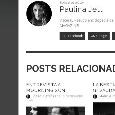
Sobre el autor
Paulina Jett
Visceral, Pseudo enciclopedia de
MAGAZINE!
Facebook
Google
POSTS RELACIONA
ENTREVISTA A
LA BESTI
MOURNING SUN
GEVAUD
MARC GUTIÉRREZ
,
8 DICIEMBRE,
MARC GU
2018