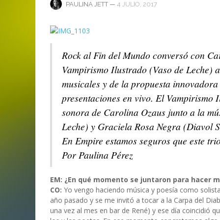
ANI
LA C
—
4 JULIO, 2017
PAULINA JETT
MA
MA
‘DEUS EX MACHINA’ – PRIMERAS
ENTREVISTA CON LIV KRISTINE.
LIV KRISTINE – ‘RIVER OF DIAMOND
SAMSON
EMPIRE RADIO: HELLFEST 2017
IMPRESIONES
NAGOLD 2025
EN PROFUNDIDAD
MARC GUTIÉRREZ
JUAN ESPINOZA
,
,
3 JUNIO, 2018
25 FEBRERO, 2019
MARC GUTIÉRREZ
MARC GUTIÉRREZ
MARC GUTIÉRREZ
,
,
,
2 FEBRERO, 2024
13 DICIEMBRE, 2025
5 FEBRERO, 2023
Rock al Fin del Mundo conversó con Car
Vampirismo Ilustrado (Vaso de Leche) ac
musicales y de la propuesta innovadora
presentaciones en vivo. El Vampirismo I
sonora de Carolina Ozaus junto a la mú
Leche) y Graciela Rosa Negra (Diavol S
En Empire estamos seguros que este tr
Por Paulina Pérez
EM: ¿En qué momento se juntaron para hacer mú
CO:
Yo vengo haciendo música y poesía como solista 
año pasado y se me invitó a tocar a la Carpa del Dia
una vez al mes en bar de René) y ese día coincidió 