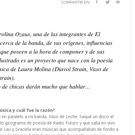
VERSARIO
RÓNICA
PREFERENCIAS
2022 (EDICIÓN EN
COMPARTIR EN:
MUSICALES
ESPAÑOL)
RC GUTIÉRREZ
RC GUTIÉRREZ
,
,
11 MAYO, 2023
13 ENERO, 2024
S’
LIV KRISTINE – ‘RIVER OF DIAMONDS’
ENTREVISTA CON MICHAEL HANSEN
LIV KRISTINE – RIVER OF DIAMONDS,
CRIMINAL
EL OCTAVO DIA: 8
L
E
L
B
E
YMIR PEIRÓ
MARC GUTIÉRREZ
,
31 ENERO, 2021
,
25 ENERO,
EN PROFUNDIDAD
ESPENAES
PRIMERAS IMPRESIONES
P
D
(
PAULINA JETT
MARC GUTIÉRREZ
,
29 AGOSTO, 2016
,
3 DICIEMBRE, 2017
MARC GUTIÉRREZ
MARC GUTIÉRREZ
MARC GUTIÉRREZ
,
,
,
5 FEBRERO, 2023
18 JUNIO, 2025
30 ENERO, 2023
olina Ozaus, una de las integrantes de El
erca de la banda, de sus orígenes, influencias
 que poseen a la hora de componer y de sus
lustrado es un proyecto que nace con la poesía
sica de Laura Molina (Diavol Strain, Vaso de
train).
io de chicas darán mucho que hablar…
sica y cuál fue la razón?
en paralelo a mi banda, Vaso de Leche. Saqué un disco el
blo (programa de poesía de Radio Futuro y que salía en vivo
que Lau y Graciela eran músicas que acompañaban de fondo a