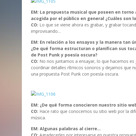
EM: La propuesta musical que poseen en torno a
acogida por el público en general ¿Cuáles son 
CO:
Lo que se viene ahora es grabar, y grabar toca
improvisando…
EM: En relación a los ensayos y la manera tan ú
¿De qué forma estructuran o planifican sus toc
de Post Punk y poesía oscura?
CO:
No nos juntamos a ensayar, lo que hacemos es ju
coordinar detalles rítmicos sonoros y dejamos que n
una propuesta Post Punk con poesía oscura.
EM: ¿De qué forma conocieron nuestro sitio web
CO:
Hace rato que conocemos su sitio web por la dif
música.
EM: Algunas palabras al cierre…
CO:
Agradecerles por interesarse en nuestra propuesta