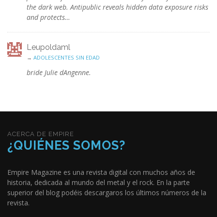
the dark web. Antipublic reveals hidden data exposure risks
and protects…
Leupoldaml
→
ADOLESCENTES SIN EDAD
bride Julie dAngenne.
ACERCA DE EMPIRE
¿QUIÉNES SOMOS?
Empire Magazine es una revista digital con muchos años de
historia, dedicada al mundo del metal y el rock. En la parte
superior del blog podéis descargaros los últimos números de la
revista.