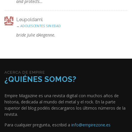
and protects…
Leupoldaml
→
ADOLESCENTES SIN EDAD
bride Julie dAngenne.
ACERCA DE EMPIRE
¿QUIÉNES SOMOS?
Empire Magazine es una revista digital con muchos años de
historia, dedicada al mundo del metal y el rock. En la parte
superior del blog podéis descargaros los últimos números de la
revista.
Para cualquier pregunta, escribid a
info@empirezone.es