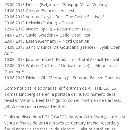
23.06.2018 Dessel (Belgium) – Graspop Metal Meeting
24.06.2018 Clisson (France) – Hellfest
29.06.2018 Verona (Italy) – Rock The Castle Festival *
30.06.2018 Helsinki (Finland) – Tuska
12.07.2018 Viveiro (Spain) – Resurrection Fest
14.07.2018 Gävle (Sweden) – Gefle Metal Fest
28.07.2018 Essen (Germany) – Nord Open Air
04.08.2018 Saint-Maurice-De-Gourdans (France) – Sylak Open
Air *
10.08.2018 Jaromer (Czech Republic) – Brutal Assault Festival
12.08.2018 Walton On Trent / Derbyshire (UK) – Bloodstock
Open Air *
16.08.2018 Dinkelsbühl (Germany) – Summer Breeze Open Air
Como noticias relacionadas, el frontman de AT THE GATES
Tomas Lindberg sale en la portada del nuevo número de la
revista “Metal & Beer fest” (junto con el frontman de Carcass,
Jeff Walker) de la revista Decibel.
El último disco de AT THE GATES, ‘At War With Reality’, salió a la
venta a finales de 2014 a través de Century Media Records, y
fue el primer disco tras 19 de silencio. El álbum entró en las