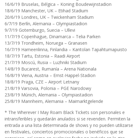
16/6/19 Bruselas, Bélgica – Koning Boudewijnstadion
18/6/19 Manchester, UK – Etihad Stadium
20/6/19 Londres, UK – Twickenham Stadium
6/7/19 Berlín, Alemania – Olympiastadion
9/7/19 Gotemburgo, Suecia – Ullevi
11/7/19 Copenhague, Dinamarca – Telia Parken
13/7/19 Trondheim, Noruega – Granasen
16/7/19 Hameenlinna, Finlandia – Kantolan Tapahtumapuisto
18/7/19 Tartu, Estonia – Raadi Airport
21/7/19 Moscú, Rusia – Luzhniki Stadium
14/8/19 Bucarest, Rumanía – Arena Nationala
16/8/19 Viena, Austria – Ernst-Happel-Stadion
18/8/19 Praga, CZE – Airport Letnany
21/8/19 Varsovia, Polonia – PGE Narodowy
23/8/19 Múnich, Alemania – Olympiastadion
25/8/19 Mannheim, Alemania – Maimarktgelende
* The Wherever I May Roam Black Tickets son personales e
intransferibles y quedarán anulados si se revenden. Permiten la
entrada a una lista determinada de shows y no pueden utilizarse
en festivales, conciertos promocionales o benéficos que se