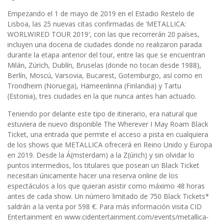
Empezando el 1 de mayo de 2019 en el Estadio Restelo de
Lisboa, las 25 nuevas citas confirmadas de ‘METALLICA:
WORLWIRED TOUR 2019′, con las que recorrerán 20 países,
incluyen una docena de ciudades donde no realizaron parada
durante la etapa anterior del tour, entre las que se encuentran
Milán, Zúrich, Dublín, Bruselas (donde no tocan desde 1988),
Berlín, Moscú, Varsovia, Bucarest, Gotemburgo, así como en
Trondheim (Noruega), Hämeenlinna (Finlandia) y Tartu
(Estonia), tres ciudades en la que nunca antes han actuado.
Teniendo por delante este tipo de itinerario, era natural que
estuviera de nuevo disponible The Wherever I May Roam Black
Ticket, una entrada que permite el acceso a pista en cualquiera
de los shows que METALLICA ofrecerá en Reino Unido y Europa
en 2019. Desde la Á(msterdam) a la Z(úrich) y sin olvidar lo
puntos intermedios, los titulares que posean un Black Ticket
necesitan únicamente hacer una reserva online de los
espectáculos a los que quieran asistir como máximo 48 horas
antes de cada show. Un número limitado de 750 Black Tickets*
saldrán a la venta por 598 €. Para más información visita CID
Entertainment en www.cidentertainment.com/events/metallica-