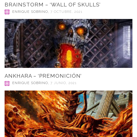
BRAINSTORM – ‘WALL OF SKULLS’
ENRIQUE SOBRINO
,
7 OCTUBRE, 2021
ANKHARA – ‘PREMONICIÓN’
ENRIQUE SOBRINO
,
7 JUNIO, 2021