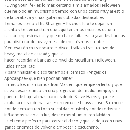
«Living your life» es lo más cercano a mis amados Helloween
que he oído en muchísimo tiempo con unos coros muy al estilo
de la calabaza y unas guitarras dobladas destacables.
Temazos como «The Stranger y Psichokiller» te dejan sin
aliento y te demuestran que aquí tenemos músicos de una
calidad impresionante y que no hace falta irse a grandes bandas
para disfrutar de heavy metal de muchísimos quilates.
Y en esa tónica transcurre el disco, trallazo tras trallazo de
heavy metal de calidad y que te
hacen recordar a bandas del nivel de Metallium, Helloween,
Judas Priest, etc.
Y para finalizar el disco tenemos el temazo «Angels of
Apocalypse» que bien podrían haber
firmado los mismísimos Iron Maiden, que empieza lento y que
se va desarrollando en una progresión de medio tiempo, un
puente de bajo al mas puro estilo de Steve Harris y que se
acaba acelerando hasta ser un tema de heavy al uso. 8 minutos
donde demuestran toda su calidad musical y donde todas sus
influencias salen a la luz, desde metallium a Iron Maiden.
Es el tema perfecto para cerrar el disco y que te deja con unas
ganas enormes de volver a empezar a escucharlo.