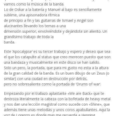
vamos como la música de la banda.
Lo de Oskar a la batería y Manuel al bajo es sencillamente
sublime, una apisonadora rítmica
de principio a fin y las guitarras de Ismael y Angel son
alucinantes llevando los temas a una
dimensión superior, envolviéndote y dejándote sin aliento. Un
grandísimo trabajo de toda la
banda.
Este ‘Apocalypse’ es su tercer trabajo y espero y deseo que sea
el que los catapulte al status que creo merecen puesto que son
una bandaza y musicalmente en este disco se han salido.
Solo un pero, la portada, que para mi gusto no esta a la altura
de la gran calidad de la banda. Es un buen dibujo de un Zeus (o
similar) con una ciudad en destrucción por detrás,
pero no sobresaliente como la portada de ‘Drums of war’.
Empezando por el trallazo aplastante «We are Back» que te
destroza literalmente la cabeza con la bofetada de heavy metal
y nos dan una lección magistral como sucede con «Shine», que
además tiene unas melodías y unos coros apabullantes. Aquí la
voz de Lorenzo es donde mas me recuerda a Henning.