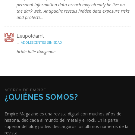
personal information data breach may already be live on
the dark web. Antipublic reveals hidden data exposure risks
and protects…
Leupoldaml
→
ADOLESCENTES SIN EDAD
bride Julie dAngenne.
ACERCA DE EMPIRE
¿QUIÉNES SOMOS?
Empire Magazine es una revista digital con muchos años de
historia, dedicada al mundo del metal y el rock. En la parte
superior del blog podéis descargaros los últimos números de la
revista.