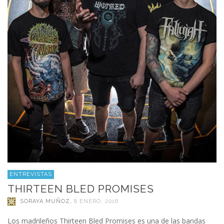
ENTREVISTAS
THIRTEEN BLED PROMISES
SORAYA MUÑOZ
,
8 ENERO, 2016
Los madrileños Thirteen Bled Promises es una de las bandas