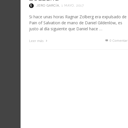
JERO GARCÍA
,
1 MAYO, 2017
Si hace unas horas Ragnar Zolberg era expulsado de
Pain of Salvation de mano de Daniel Gildenlöw, es
justo al día siguiente que Daniel hace …
0 Comentar
Leer más