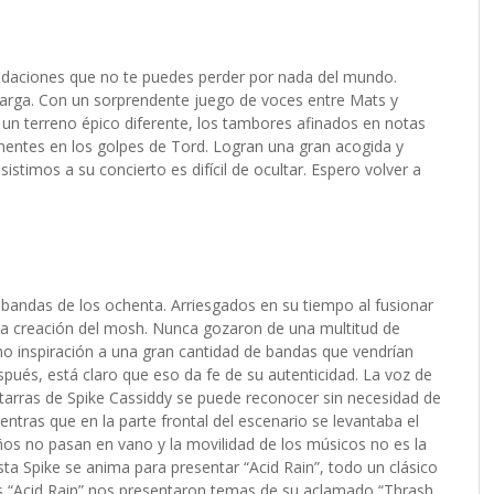
daciones que no te puedes perder por nada del mundo.
arga. Con un sorprendente juego de voces entre Mats y
 a un terreno épico diferente, los tambores afinados en notas
entes en los golpes de Tord. Logran una gran acogida y
istimos a su concierto es difícil de ocultar. Espero volver a
as bandas de los ochenta. Arriesgados en su tiempo al fusionar
 la creación del mosh. Nunca gozaron de una multitud de
o inspiración a una gran cantidad de bandas que vendrían
pués, está claro que eso da fe de su autenticidad. La voz de
uitarras de Spike Cassiddy se puede reconocer sin necesidad de
ntras que en la parte frontal del escenario se levantaba el
años no pasan en vano y la movilidad de los músicos no es la
sta Spike se anima para presentar “Acid Rain”, todo un clásico
ras “Acid Rain” nos presentaron temas de su aclamado “Thrash