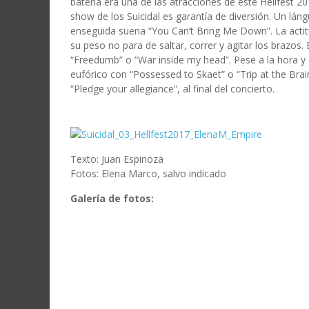
batería era una de las atracciones de este Hellfest
show de los Suicidal es garantía de diversión. Un lán
enseguida suena “You Can’t Bring Me Down”. La actit
su peso no para de saltar, correr y agitar los brazos. 
“Freedumb” o “War inside my head”. Pese a la hora y e
eufórico con “Possessed to Skaet” o “Trip at the Bra
“Pledge your allegiance”, al final del concierto.
Texto: Juan Espinoza
Fotos: Elena Marco, salvo indicado
Galería de fotos: