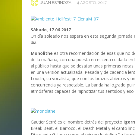
ANI
LA C
—
4 AGOSTO, 2017
JUAN ESPINOZA
MA
MA
‘DEUS EX MACHINA’ – PRIMERAS
ENTREVISTA CON LIV KRISTINE.
LIV KRISTINE – ‘RIVER OF DIAMOND
SAMSON
EMPIRE RADIO: HELLFEST 2017
IMPRESIONES
NAGOLD 2025
EN PROFUNDIDAD
MARC GUTIÉRREZ
JUAN ESPINOZA
,
,
3 JUNIO, 2018
25 FEBRERO, 2019
MARC GUTIÉRREZ
MARC GUTIÉRREZ
MARC GUTIÉRREZ
,
,
,
2 FEBRERO, 2024
13 DICIEMBRE, 2025
5 FEBRERO, 2023
Sábado, 17.06.2017
Un día soleado nos espera en esta segunda jornada 
día.
Monolithe
es otra recomendación de esas que no de
de la mañana, con una puesta en escena cuidada en la
al público hasta que se desatan unas primeras notas 
en una versión actualizada. Pesada y de cadencia lent
Loudin, su vocalista, que con los brazos abiertos y 
concurrencia ya respetable. La banda ha logrado pul
atmósferas capaces de hipnotizar tus sentidos y eso 
Gautier Serré es el nombre detrás del proyecto
Igorr
Break Beat, el Barroco, el Death Metal y el canto líri
Diamanda Galas o como él mismo lo define “la forma m