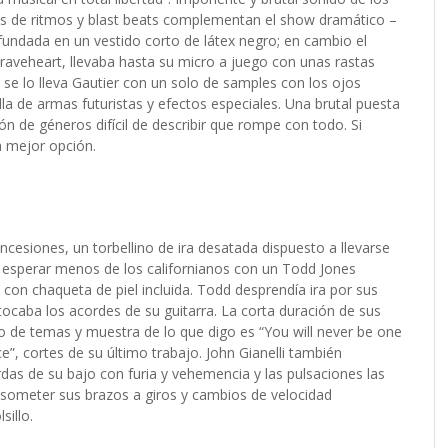
os de ritmos y blast beats complementan el show dramático –
enfundada en un vestido corto de látex negro; en cambio el
aveheart, llevaba hasta su micro a juego con unas rastas
se lo lleva Gautier con un solo de samples con los ojos
la de armas futuristas y efectos especiales. Una brutal puesta
n de géneros difícil de describir que rompe con todo. Si
a mejor opción.
cesiones, un torbellino de ira desatada dispuesto a llevarse
 esperar menos de los californianos con un Todd Jones
l, con chaqueta de piel incluida. Todd desprendía ira por sus
ocaba los acordes de su guitarra. La corta duración de sus
o de temas y muestra de lo que digo es “You will never be one
”, cortes de su último trabajo. John Gianelli también
as de su bajo con furia y vehemencia y las pulsaciones las
a someter sus brazos a giros y cambios de velocidad
sillo.