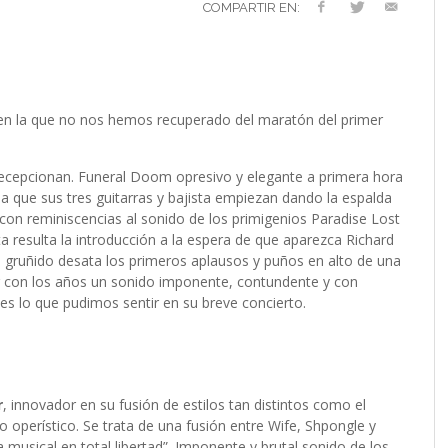
VERSARIO
RÓNICA
PREFERENCIAS
2022 (EDICIÓN EN
COMPARTIR EN:
MUSICALES
ESPAÑOL)
RC GUTIÉRREZ
RC GUTIÉRREZ
,
,
11 MAYO, 2023
13 ENERO, 2024
S’
LIV KRISTINE – ‘RIVER OF DIAMONDS’
ENTREVISTA CON MICHAEL HANSEN
LIV KRISTINE – RIVER OF DIAMONDS,
CRIMINAL
EL OCTAVO DIA: 8
L
E
L
B
E
YMIR PEIRÓ
MARC GUTIÉRREZ
,
31 ENERO, 2021
,
25 ENERO,
EN PROFUNDIDAD
ESPENAES
PRIMERAS IMPRESIONES
P
D
(
PAULINA JETT
MARC GUTIÉRREZ
,
29 AGOSTO, 2016
,
3 DICIEMBRE, 2017
MARC GUTIÉRREZ
MARC GUTIÉRREZ
MARC GUTIÉRREZ
,
,
,
5 FEBRERO, 2023
18 JUNIO, 2025
30 ENERO, 2023
en la que no nos hemos recuperado del maratón del primer
cepcionan. Funeral Doom opresivo y elegante a primera hora
 que sus tres guitarras y bajista empiezan dando la espalda
con reminiscencias al sonido de los primigenios Paradise Lost
a resulta la introducción a la espera de que aparezca Richard
un gruñido desata los primeros aplausos y puños en alto de una
ir con los años un sonido imponente, contundente y con
es lo que pudimos sentir en su breve concierto.
r
, innovador en su fusión de estilos tan distintos como el
co operístico. Se trata de una fusión entre Wife, Shpongle y
usical en total libertad”. Imponente y brutal sonido de los