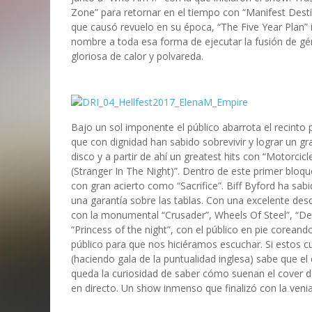
Zone” para retornar en el tiempo con “Manifest Destin
que causó revuelo en su época, “The Five Year Plan” i
nombre a toda esa forma de ejecutar la fusión de gé
gloriosa de calor y polvareda.
Bajo un sol imponente el público abarrota el recinto
que con dignidad han sabido sobrevivir y lograr un g
disco y a partir de ahí un greatest hits con “Motorc
(Stranger In The Night)”. Dentro de este primer bloq
con gran acierto como “Sacrifice”. Biff Byford ha sab
una garantía sobre las tablas. Con una excelente des
con la monumental “Crusader”, Wheels Of Steel”, “Den
“Princess of the night”, con el público en pie coreand
público para que nos hiciéramos escuchar. Si estos c
(haciendo gala de la puntualidad inglesa) sabe que el
queda la curiosidad de saber cómo suenan el cover d
en directo. Un show inmenso que finalizó con la veni