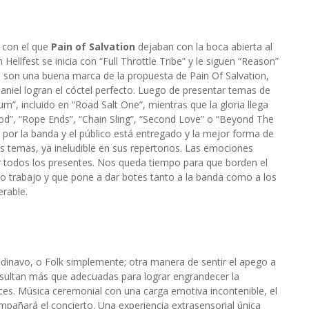
 con el que
Pain of Salvation
dejaban con la boca abierta al
ellfest se inicia con “Full Throttle Tribe” y le siguen “Reason”
ue son una buena marca de la propuesta de Pain Of Salvation,
niel logran el cóctel perfecto. Luego de presentar temas de
”, incluido en “Road Salt One”, mientras que la gloria llega
”, “Rope Ends”, “Chain Sling”, “Second Love” o “Beyond The
n por la banda y el público está entregado y la mejor forma de
s temas, ya ineludible en sus repertorios. Las emociones
 todos los presentes. Nos queda tiempo para que borden el
o trabajo y que pone a dar botes tanto a la banda como a los
erable.
dinavo, o Folk simplemente; otra manera de sentir el apego a
resultan más que adecuadas para lograr engrandecer la
ces. Música ceremonial con una carga emotiva incontenible, el
mpañará el concierto. Una experiencia extrasensorial única