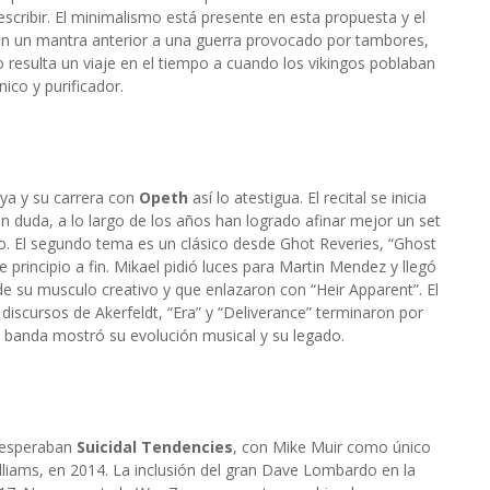
escribir. El minimalismo está presente en esta propuesta y el
n un mantra anterior a una guerra provocado por tambores,
o resulta un viaje en el tiempo a cuando los vikingos poblaban
ico y purificador.
ya y su carrera con
Opeth
así lo atestigua. El recital se inicia
in duda, a lo largo de los años han logrado afinar mejor un set
so. El segundo tema es un clásico desde Ghot Reveries, “Ghost
 principio a fin. Mikael pidió luces para Martin Mendez y llegó
de su musculo creativo y que enlazaron con “Heir Apparent”. El
s discursos de Akerfeldt, “Era” y “Deliverance” terminaron por
 banda mostró su evolución musical y su legado.
s esperaban
Suicidal Tendencies
, con Mike Muir como único
illiams, en 2014. La inclusión del gran Dave Lombardo en la