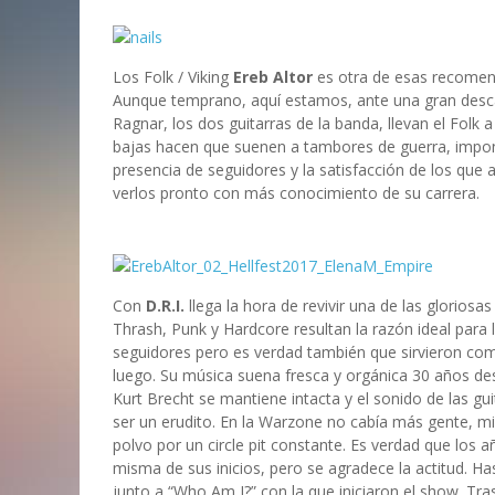
Los Folk / Viking
Ereb Altor
es otra de esas recomen
Aunque temprano, aquí estamos, ante una gran desc
Ragnar, los dos guitarras de la banda, llevan el Folk
bajas hacen que suenen a tambores de guerra, impon
presencia de seguidores y la satisfacción de los que as
verlos pronto con más conocimiento de su carrera.
Con
D.R.I.
llega la hora de revivir una de las glorios
Thrash, Punk y Hardcore resultan la razón ideal para
seguidores pero es verdad también que sirvieron com
luego. Su música suena fresca y orgánica 30 años des
Kurt Brecht se mantiene intacta y el sonido de las g
ser un erudito. En la Warzone no cabía más gente, mie
polvo por un circle pit constante. Es verdad que los 
misma de sus inicios, pero se agradece la actitud. Ha
junto a “Who Am I?” con la que iniciaron el show. T