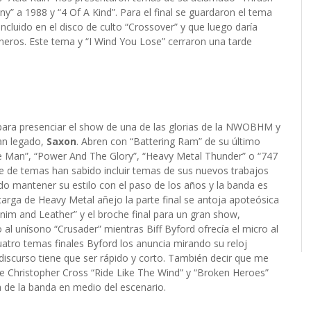
y” a 1988 y “4 Of A Kind”. Para el final se guardaron el tema
ncluido en el disco de culto “Crossover” y que luego daría
neros. Este tema y “I Wind You Lose” cerraron una tarde
 para presenciar el show de una de las glorias de la NWOBHM y
ran legado,
Saxon
. Abren con “Battering Ram” de su último
icle Man”, “Power And The Glory”, “Heavy Metal Thunder” o “747
ue de temas han sabido incluir temas de sus nuevos trabajos
ido mantener su estilo con el paso de los años y la banda es
carga de Heavy Metal añejo la parte final se antoja apoteósica
im and Leather” y el broche final para un gran show,
o al unísono “Crusader” mientras Biff Byford ofrecía el micro al
uatro temas finales Byford los anuncia mirando su reloj
 discurso tiene que ser rápido y corto. También decir que me
e Christopher Cross “Ride Like The Wind” y “Broken Heroes”
a de la banda en medio del escenario.