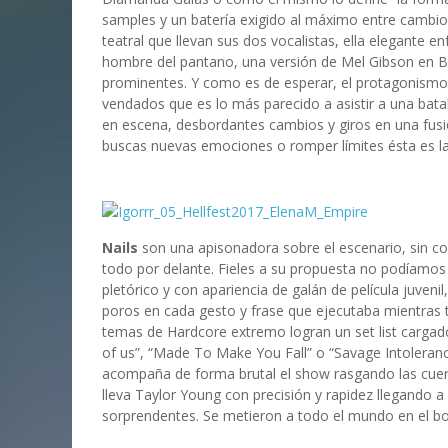
samples y un batería exigido al máximo entre cambi
teatral que llevan sus dos vocalistas, ella elegante 
hombre del pantano, una versión de Mel Gibson en Br
prominentes. Y como es de esperar, el protagonismo 
vendados que es lo más parecido a asistir a una batal
en escena, desbordantes cambios y giros en una fusió
buscas nuevas emociones o romper límites ésta es l
Nails
son una apisonadora sobre el escenario, sin con
todo por delante. Fieles a su propuesta no podíamos
pletórico y con apariencia de galán de película juveni
poros en cada gesto y frase que ejecutaba mientras t
temas de Hardcore extremo logran un set list cargad
of us”, “Made To Make You Fall” o “Savage Intolerance
acompaña de forma brutal el show rasgando las cuerd
lleva Taylor Young con precisión y rapidez llegando 
sorprendentes. Se metieron a todo el mundo en el bol