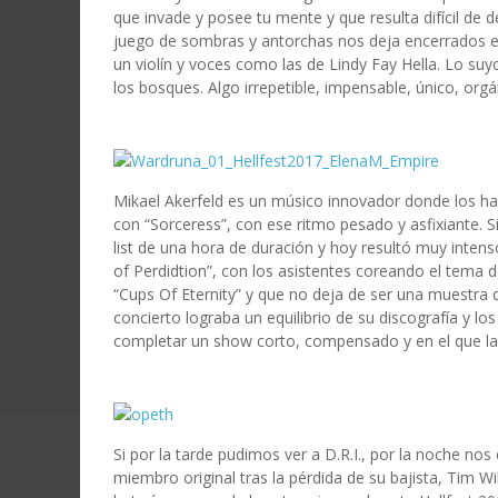
que invade y posee tu mente y que resulta difícil de d
juego de sombras y antorchas nos deja encerrados e
un violín y voces como las de Lindy Fay Hella. Lo suy
los bosques. Algo irrepetible, impensable, único, orgán
Mikael Akerfeld es un músico innovador donde los ha
con “Sorceress”, con ese ritmo pesado y asfixiante. S
list de una hora de duración y hoy resultó muy inten
of Perdidtion”, con los asistentes coreando el tema de
“Cups Of Eternity” y que no deja de ser una muestra 
concierto lograba un equilibrio de su discografía y lo
completar un show corto, compensado y en el que la
Si por la tarde pudimos ver a D.R.I., por la noche no
miembro original tras la pérdida de su bajista, Tim W