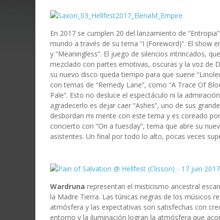
En 2017 se cumplen 20 del lanzamiento de “Entropia”
mundo a través de su tema “I (Foreword)”. El show en H
y “Meaningless”. El juego de silencios intrincados, q
mezclado con partes emotivas, oscuras y la voz de Da
su nuevo disco queda tiempo para que suene “Linoleum
con temas de “Remedy Lane”, como “A Trace Of Blood
Pale”. Esto no desluce el espectáculo ni la admiració
agradecerlo es dejar caer “Ashes”, uno de sus grande
desbordan mi mente con este tema y es coreado por
concierto con “On a tuesday”, tema que abre su nuev
asistentes. Un final por todo lo alto, pocas veces sup
Wardruna
representan el misticismo ancestral escan
la Madre Tierra. Las túnicas negras de los músicos 
atmósfera y las expectativas son satisfechas con cre
entorno y la iluminación logran la atmósfera que aco