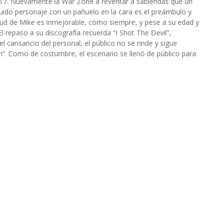
 2017. Nuevamente la War Zone a reventar a sabiendas que un
guido personaje con un pañuelo en la cara es el preámbulo y
ud de Mike es inmejorable, como siempre, y pese a su edad y
El repaso a su discografía recuerda “I Shot The Devil”,
l cansancio del personal, el público no se rinde y sigue
in”. Como de costumbre, el escenario se llenó de público para