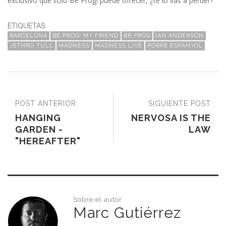
exclusivo que sólo Be Prog! puede ofrecer, ¿te lo vas a perder?
ETIQUETAS:
BARCELONA
BE PROG! MY FRIEND
BR PROG
IAN ANDERSON
JETHRO TULL
MADNESS
MADNESS LIVE
POBRE ESPANYOL
POST ANTERIOR
SIGUIENTE POST
HANGING
NERVOSA IS THE
GARDEN -
LAW
"HEREAFTER"
Sobre el autor
Marc Gutiérrez