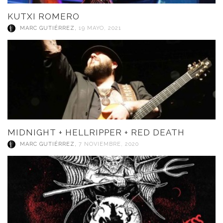
KUTXI ROMERO
MARC GUTIÉRREZ
,
19 MAYO, 2021
MIDNIGHT + HELLRIPPER + RED DEATH
MARC GUTIÉRREZ
,
7 NOVIEMBRE, 2020