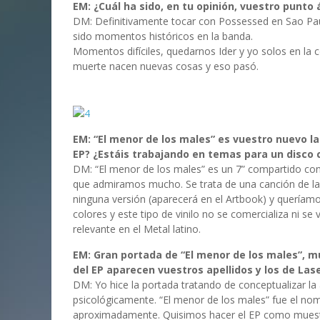
EM: ¿Cuál ha sido, en tu opinión, vuestro punto 
DM: Definitivamente tocar con Possessed en Sao Pau
sido momentos históricos en la banda.
Momentos difíciles, quedarnos Ider y yo solos en la 
muerte nacen nuevas cosas y eso pasó.
EM: “El menor de los males” es vuestro nuevo l
EP? ¿Estáis trabajando en temas para un disco
DM: “El menor de los males” es un 7” compartido c
que admiramos mucho. Se trata de una canción de las
ninguna versión (aparecerá en el Artbook) y queríam
colores y este tipo de vinilo no se comercializa ni s
relevante en el Metal latino.
EM: Gran portada de “El menor de los males”, m
del EP aparecen vuestros apellidos y los de Las
DM: Yo hice la portada tratando de conceptualizar l
psicológicamente. “El menor de los males” fue el n
aproximadamente. Quisimos hacer el EP como muest