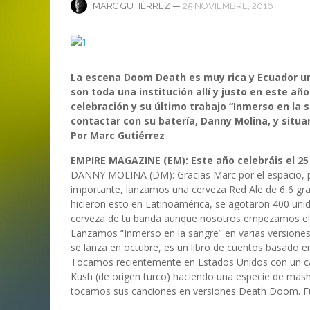
ANI
LA C
—
25 NOVIEMBRE, 2016
MARC GUTIÉRREZ
MA
MA
‘DEUS EX MACHINA’ – PRIMERAS
ENTREVISTA CON LIV KRISTINE.
LIV KRISTINE – ‘RIVER OF DIAMOND
SAMSON
EMPIRE RADIO: HELLFEST 2017
IMPRESIONES
NAGOLD 2025
EN PROFUNDIDAD
MARC GUTIÉRREZ
JUAN ESPINOZA
,
,
3 JUNIO, 2018
25 FEBRERO, 2019
MARC GUTIÉRREZ
MARC GUTIÉRREZ
MARC GUTIÉRREZ
,
,
,
2 FEBRERO, 2024
13 DICIEMBRE, 2025
5 FEBRERO, 2023
La escena Doom Death es muy rica y Ecuador un
son toda una institución allí y justo en este a
celebración y su último trabajo “Inmerso en la
contactar con su batería, Danny Molina, y situa
Por Marc Gutiérrez
EMPIRE MAGAZINE (EM): Este año celebráis el 25 
DANNY MOLINA (DM): Gracias Marc por el espacio, p
importante, lanzamos una cerveza Red Ale de 6,6 gra
hicieron esto en Latinoamérica, se agotaron 400 uni
cerveza de tu banda aunque nosotros empezamos el 
Lanzamos “Inmerso en la sangre” en varias versiones: 
se lanza en octubre, es un libro de cuentos basado e
Tocamos recientemente en Estados Unidos con un c
Kush (de origen turco) haciendo una especie de mash
tocamos sus canciones en versiones Death Doom. Fue