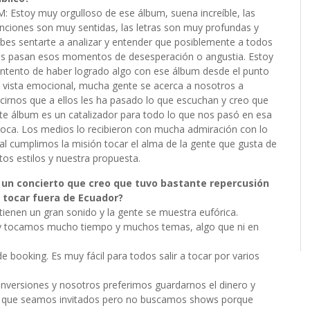
: Estoy muy orgulloso de ese álbum, suena increíble, las
nciones son muy sentidas, las letras son muy profundas y
bes sentarte a analizar y entender que posiblemente a todos
s pasan esos momentos de desesperación o angustia. Estoy
ntento de haber logrado algo con ese álbum desde el punto
 vista emocional, mucha gente se acerca a nosotros a
cirnos que a ellos les ha pasado lo que escuchan y creo que
te álbum es un catalizador para todo lo que nos pasó en esa
oca. Los medios lo recibieron con mucha admiración con lo
al cumplimos la misión tocar el alma de la gente que gusta de
tos estilos y nuestra propuesta.
 un concierto que creo que tuvo bastante repercusión
 a tocar fuera de Ecuador?
tienen un gran sonido y la gente se muestra eufórica.
 tocamos mucho tiempo y muchos temas, algo que ni en
 de booking. Es muy fácil para todos salir a tocar por varios
nversiones y nosotros preferimos guardarnos el dinero y
re que seamos invitados pero no buscamos shows porque