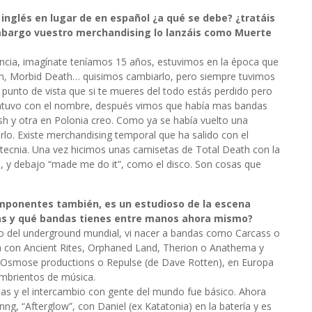
inglés en lugar de en español ¿a qué se debe? ¿tratáis
mbargo vuestro merchandising lo lanzáis como Muerte
ncia, imagínate teníamos 15 años, estuvimos en la época que
th, Morbid Death… quisimos cambiarlo, pero siempre tuvimos
 punto de vista que si te mueres del todo estás perdido pero
antuvo con el nombre, después vimos que había mas bandas
 y otra en Polonia creo. Como ya se había vuelto una
rlo. Existe merchandising temporal que ha salido con el
ecnia. Una vez hicimos unas camisetas de Total Death con la
e, y debajo “made me do it”, como el disco. Son cosas que
omponentes también, es un estudioso de la escena
as y qué bandas tienes entre manos ahora mismo?
nto del underground mundial, vi nacer a bandas como Carcass o
 con Ancient Rites, Orphaned Land, Therion o Anathema y
 Osmose productions o Repulse (de Dave Rotten), en Europa
mbrientos de música.
as y el intercambio con gente del mundo fue básico. Ahora
, “Afterglow”, con Daniel (ex Katatonia) en la batería y es