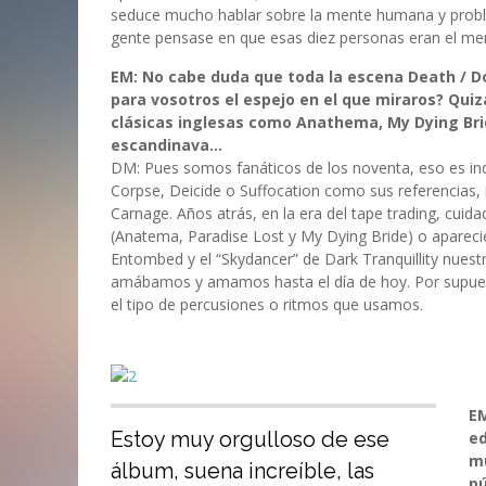
seduce mucho hablar sobre la mente humana y proble
gente pensase en que esas diez personas eran el meno
EM: No cabe duda que toda la escena Death / Do
para vosotros el espejo en el que miraros? Qu
clásicas inglesas como Anathema, My Dying Bri
escandinava…
DM: Pues somos fanáticos de los noventa, eso es in
Corpse, Deicide o Suffocation como sus referencias, 
Carnage. Años atrás, en la era del tape trading, cuid
(Anatema, Paradise Lost y My Dying Bride) o apareci
Entombed y el “Skydancer” de Dark Tranquillity nuest
amábamos y amamos hasta el día de hoy. Por supuesto
el tipo de percusiones o ritmos que usamos.
EM
Estoy muy orgulloso de ese
ed
mu
álbum, suena increíble, las
pú