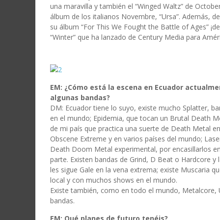
una maravilla y también el “Winged Waltz” de Octobe
álbum de los italianos Novembre, “Ursa”. Además, 
su álbum “For This We Fought the Battle of Ages” ¡d
“Winter” que ha lanzado de Century Media para Amér
EM: ¿Cómo está la escena en Ecuador actualme
algunas bandas?
DM: Ecuador tiene lo suyo, existe mucho Splatter, 
en el mundo; Epidemia, que tocan un Brutal Death Me
de mi país que practica una suerte de Death Metal e
Obscene Extreme y en varios países del mundo; Lasen
Death Doom Metal experimental, por encasillarlos en
parte. Existen bandas de Grind, D Beat o Hardcore y 
les sigue Gale en la vena extrema; existe Muscaria q
local y con muchos shows en el mundo.
Existe también, como en todo el mundo, Metalcore,
bandas.
EM: Qué planes de futuro tenéis?