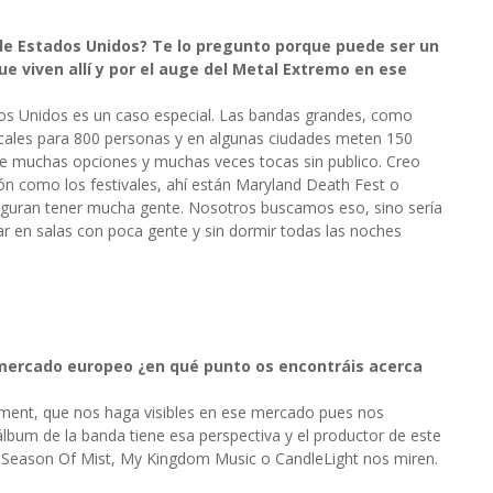
 de Estados Unidos? Te lo pregunto porque puede ser un
ue viven allí y por el auge del Metal Extremo en ese
dos Unidos es un caso especial. Las bandas grandes, como
locales para 800 personas y en algunas ciudades meten 150
ne muchas opciones y muchas veces tocas sin publico. Creo
ón como los festivales, ahí están Maryland Death Fest o
eguran tener mucha gente. Nosotros buscamos eso, sino sería
ar en salas con poca gente y sin dormir todas las noches
l mercado europeo ¿en qué punto os encontráis acerca
ent, que nos haga visibles en ese mercado pues nos
bum de la banda tiene esa perspectiva y el productor de este
 Season Of Mist, My Kingdom Music o CandleLight nos miren.