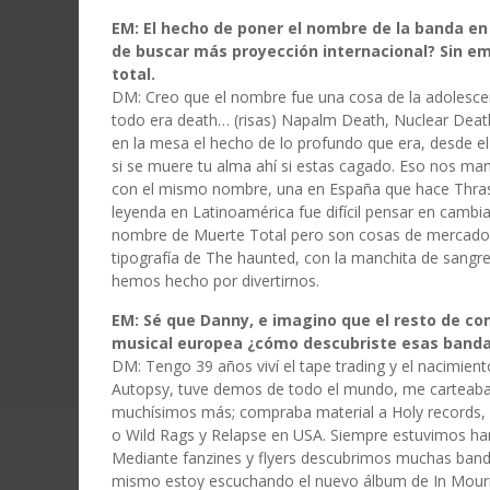
EM: El hecho de poner el nombre de la banda en 
de buscar más proyección internacional? Sin e
total.
DM: Creo que el nombre fue una cosa de la adolesce
todo era death… (risas) Napalm Death, Nuclear Dea
en la mesa el hecho de lo profundo que era, desde el
si se muere tu alma ahí si estas cagado. Eso nos m
con el mismo nombre, una en España que hace Thrash
leyenda en Latinoamérica fue difícil pensar en cambia
nombre de Muerte Total pero son cosas de mercadot
tipografía de The haunted, con la manchita de sangr
hemos hecho por divertirnos.
EM: Sé que Danny, e imagino que el resto de c
musical europea ¿cómo descubriste esas band
DM: Tengo 39 años viví el tape trading y el nacimie
Autopsy, tuve demos de todo el mundo, me carteaba
muchísimos más; compraba material a Holy records,
o Wild Rags y Relapse en USA. Siempre estuvimos ha
Mediante fanzines y flyers descubrimos muchas band
mismo estoy escuchando el nuevo álbum de In Mournng