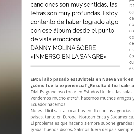
canciones son muy sentidas, las
DM
ca
letras son muy profundas. Estoy
de
contento de haber logrado algo
no
con ese álbum desde el punto
co
de
de vista emocional.
de
DANNY MOLINA SOBRE
es
ép
«INMERSO EN LA SANGRE»
cu
es
EM: El año pasado estuvisteis en Nueva York en
¿cómo fue la experiencia? ¿Resulta difícil salir
DM: Es grandioso tocar en Estados Unidos, las salas 
Vendemos mucho
merch
, hacemos muchos amigos y
Ecuador hacemos.
No es difícil salir a tocar hoy en día con las agencias
países, tanto en Europa, Norteamérica y Sudamerica.
El problema es que hacerlo siempre supone grandes i
grabar buenos discos. Salimos fuera del país siemp