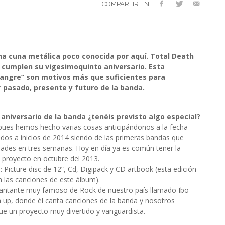
VERSARIO
RÓNICA
PREFERENCIAS
2022 (EDICIÓN EN
COMPARTIR EN:
MUSICALES
ESPAÑOL)
RC GUTIÉRREZ
RC GUTIÉRREZ
,
,
11 MAYO, 2023
13 ENERO, 2024
S’
LIV KRISTINE – ‘RIVER OF DIAMONDS’
ENTREVISTA CON MICHAEL HANSEN
LIV KRISTINE – RIVER OF DIAMONDS,
CRIMINAL
EL OCTAVO DIA: 8
L
E
L
B
E
YMIR PEIRÓ
MARC GUTIÉRREZ
,
31 ENERO, 2021
,
25 ENERO,
EN PROFUNDIDAD
ESPENAES
PRIMERAS IMPRESIONES
P
D
(
PAULINA JETT
MARC GUTIÉRREZ
,
29 AGOSTO, 2016
,
3 DICIEMBRE, 2017
MARC GUTIÉRREZ
MARC GUTIÉRREZ
MARC GUTIÉRREZ
,
,
,
5 FEBRERO, 2023
18 JUNIO, 2025
30 ENERO, 2023
a cuna metálica poco conocida por aquí. Total Death
ño cumplen su vigesimoquinto aniversario. Esta
 sangre” son motivos más que suficientes para
r pasado, presente y futuro de la banda.
aniversario de la banda ¿tenéis previsto algo especial?
ues hemos hecho varias cosas anticipándonos a la fecha
dos a inicios de 2014 siendo de las primeras bandas que
dades en tres semanas. Hoy en día ya es común tener la
proyecto en octubre del 2013.
Picture disc de 12”, Cd, Digipack y CD artbook (esta edición
n las canciones de este álbum).
antante muy famoso de Rock de nuestro país llamado Ibo
 up, donde él canta canciones de la banda y nosotros
 un proyecto muy divertido y vanguardista.