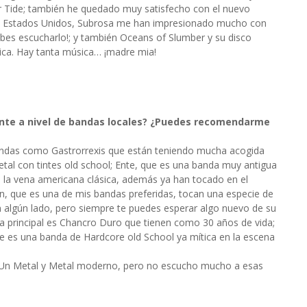
r Tide; también he quedado muy satisfecho con el nuevo
de Estados Unidos, Subrosa me han impresionado mucho con
ebes escucharlo!; y también Oceans of Slumber y su disco
ica. Hay tanta música… ¡madre mia!
nte a nivel de bandas locales? ¿Puedes recomendarme
bandas como Gastrorrexis que están teniendo mucha acogida
tal con tintes old school; Ente, que es una banda muy antigua
n la vena americana clásica, además ya han tocado en el
, que es una de mis bandas preferidas, tocan una especie de
 algún lado, pero siempre te puedes esperar algo nuevo de su
la principal es Chancro Duro que tienen como 30 años de vida;
ue es una banda de Hardcore old School ya mítica en la escena
 Un Metal y Metal moderno, pero no escucho mucho a esas