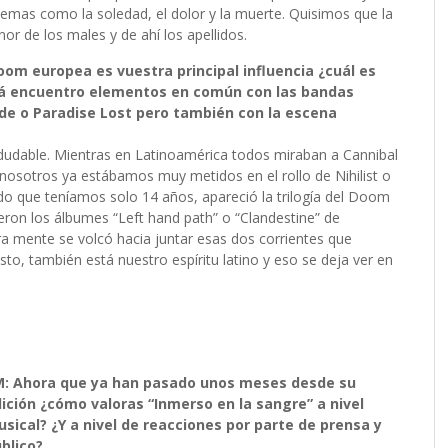
mas como la soledad, el dolor y la muerte. Quisimos que la
r de los males y de ahí los apellidos.
om europea es vuestra principal influencia ¿cuál es
izá encuentro elementos en común con las bandas
de o Paradise Lost pero también con la escena
dudable. Mientras en Latinoamérica todos miraban a Cannibal
nosotros ya estábamos muy metidos en el rollo de Nihilist o
ado que teníamos solo 14 años, apareció la trilogía del Doom
eron los álbumes “Left hand path” o “Clandestine” de
ra mente se volcó hacia juntar esas dos corrientes que
, también está nuestro espíritu latino y eso se deja ver en
: Ahora que ya han pasado unos meses desde su
ición ¿cómo valoras “Inmerso en la sangre” a nivel
sical? ¿Y a nivel de reacciones por parte de prensa y
blico?