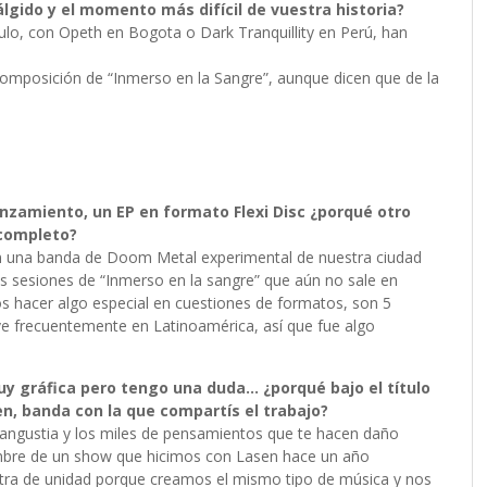
álgido y el momento más difícil de vuestra historia?
lo, con Opeth en Bogota o Dark Tranquillity en Perú, han
composición de “Inmerso en la Sangre”, aunque dicen que de la
anzamiento, un EP en formato Flexi Disc ¿porqué otro
 completo?
on una banda de Doom Metal experimental de nuestra ciudad
 sesiones de “Inmerso en la sangre” que aún no sale en
os hacer algo especial en cuestiones de formatos, son 5
e ve frecuentemente en Latinoamérica, así que fue algo
uy gráfica pero tengo una duda… ¿porqué bajo el título
en, banda con la que compartís el trabajo?
a angustia y los miles de pensamientos que te hacen daño
ombre de un show que hicimos con Lasen hace un año
ra de unidad porque creamos el mismo tipo de música y nos