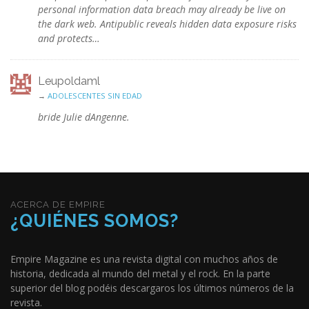
personal information data breach may already be live on
the dark web. Antipublic reveals hidden data exposure risks
and protects…
Leupoldaml
→
ADOLESCENTES SIN EDAD
bride Julie dAngenne.
ACERCA DE EMPIRE
¿QUIÉNES SOMOS?
Empire Magazine es una revista digital con muchos años de
historia, dedicada al mundo del metal y el rock. En la parte
superior del blog podéis descargaros los últimos números de la
revista.