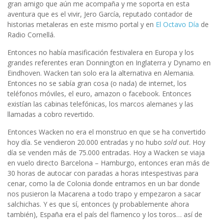
gran amigo que aún me acompaña y me soporta en esta
aventura que es el vivir, Jero García, reputado contador de
historias metaleras en este mismo portal y en
El Octavo Día
de
Radio Cornellá.
Entonces no había masificación festivalera en Europa y los
grandes referentes eran Donnington en Inglaterra y Dynamo en
Eindhoven. Wacken tan solo era la alternativa en Alemania.
Entonces no se sabía gran cosa (o nada) de internet, los
teléfonos móviles, el euro, amazon o facebook. Entonces
existían las cabinas telefónicas, los marcos alemanes y las
llamadas a cobro revertido.
Entonces Wacken no era el monstruo en que se ha convertido
hoy día. Se vendieron 20.000 entradas y no hubo
sold out
. Hoy
día se venden más de 75.000 entradas. Hoy a Wacken se viaja
en vuelo directo Barcelona – Hamburgo, entonces eran más de
30 horas de autocar con paradas a horas intespestivas para
cenar, como la de Colonia donde entramos en un bar donde
nos pusieron la Macarena a todo trapo y empezaron a sacar
salchichas. Y es que sí, entonces (y probablemente ahora
también), España era el país del flamenco y los toros… así de