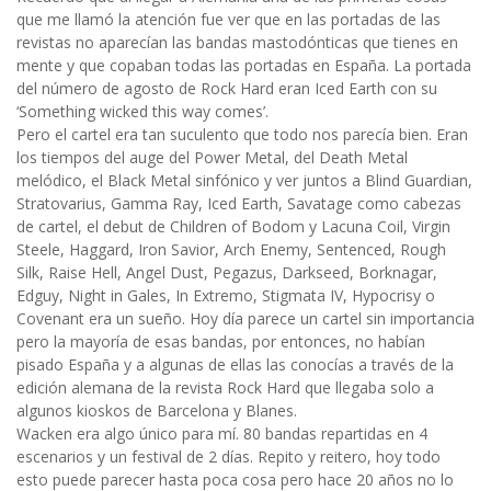
que me llamó la atención fue ver que en las portadas de las
revistas no aparecían las bandas mastodónticas que tienes en
mente y que copaban todas las portadas en España. La portada
del número de agosto de Rock Hard eran Iced Earth con su
‘Something wicked this way comes’.
Pero el cartel era tan suculento que todo nos parecía bien. Eran
los tiempos del auge del Power Metal, del Death Metal
melódico, el Black Metal sinfónico y ver juntos a Blind Guardian,
Stratovarius, Gamma Ray, Iced Earth, Savatage como cabezas
de cartel, el debut de Children of Bodom y Lacuna Coil, Virgin
Steele, Haggard, Iron Savior, Arch Enemy, Sentenced, Rough
Silk, Raise Hell, Angel Dust, Pegazus, Darkseed, Borknagar,
Edguy, Night in Gales, In Extremo, Stigmata IV, Hypocrisy o
Covenant era un sueño. Hoy día parece un cartel sin importancia
pero la mayoría de esas bandas, por entonces, no habían
pisado España y a algunas de ellas las conocías a través de la
edición alemana de la revista Rock Hard que llegaba solo a
algunos kioskos de Barcelona y Blanes.
Wacken era algo único para mí. 80 bandas repartidas en 4
escenarios y un festival de 2 días. Repito y reitero, hoy todo
esto puede parecer hasta poca cosa pero hace 20 años no lo