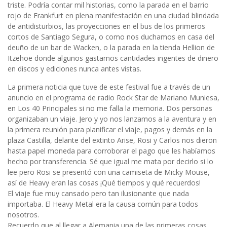
triste. Podría contar mil historias, como la parada en el barrio
rojo de Frankfurt en plena manifestación en una ciudad blindada
de antidisturbios, las proyecciones en el bus de los primeros
cortos de Santiago Segura, o como nos duchamos en casa del
deuño de un bar de Wacken, o la parada en la tienda Hellion de
Itzehoe donde algunos gastamos cantidades ingentes de dinero
en discos y ediciones nunca antes vistas.
La primera noticia que tuve de este festival fue a través de un
anuncio en el programa de radio Rock Star de Mariano Muniesa,
en Los 40 Principales si no me falla la memoria. Dos personas
organizaban un viaje. Jero y yo nos lanzamos a la aventura y en
la primera reunión para planificar el viaje, pagos y demás en la
plaza Castilla, delante del extinto Arise, Rosi y Carlos nos dieron
hasta papel moneda para corroborar el pago que les habíamos
hecho por transferencia. Sé que igual me mata por decirlo si lo
lee pero Rosi se presentó con una camiseta de Micky Mouse,
así de Heavy eran las cosas ¡Qué tiempos y qué recuerdos!
El viaje fue muy cansado pero tan ilusionante que nada
importaba. El Heavy Metal era la causa común para todos
nosotros.
Recuerdo que al llegar a Alemania una de las primeras cosas