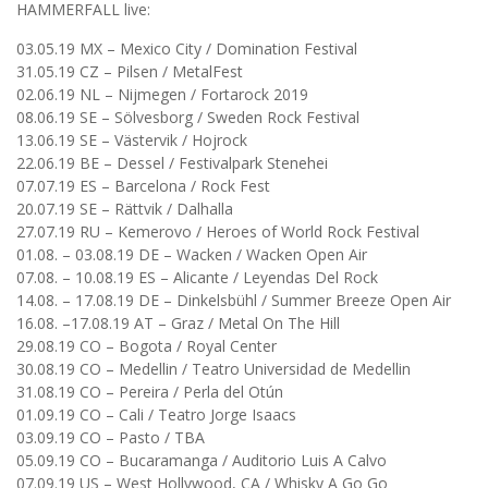
HAMMERFALL live:
03.05.19 MX – Mexico City / Domination Festival
31.05.19 CZ – Pilsen / MetalFest
02.06.19 NL – Nijmegen / Fortarock 2019
08.06.19 SE – Sölvesborg / Sweden Rock Festival
13.06.19 SE – Västervik / Hojrock
22.06.19 BE – Dessel / Festivalpark Stenehei
07.07.19 ES – Barcelona / Rock Fest
20.07.19 SE – Rättvik / Dalhalla
27.07.19 RU – Kemerovo / Heroes of World Rock Festival
01.08. – 03.08.19 DE – Wacken / Wacken Open Air
07.08. – 10.08.19 ES – Alicante / Leyendas Del Rock
14.08. – 17.08.19 DE – Dinkelsbühl / Summer Breeze Open Air
16.08. –17.08.19 AT – Graz / Metal On The Hill
29.08.19 CO – Bogota / Royal Center
30.08.19 CO – Medellin / Teatro Universidad de Medellin
31.08.19 CO – Pereira / Perla del Otún
01.09.19 CO – Cali / Teatro Jorge Isaacs
03.09.19 CO – Pasto / TBA
05.09.19 CO – Bucaramanga / Auditorio Luis A Calvo
07.09.19 US – West Hollywood, CA / Whisky A Go Go