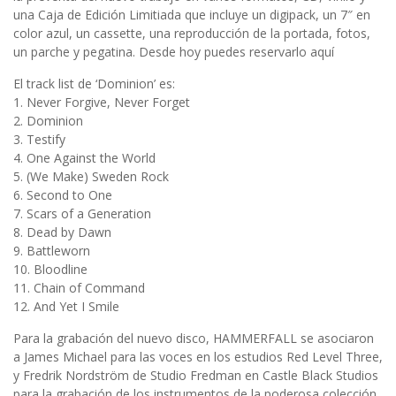
una Caja de Edición Limitiada que incluye un digipack, un 7″ en
color azul, un cassette, una reproducción de la portada, fotos,
un parche y pegatina. Desde hoy puedes reservarlo aquí
El track list de ‘Dominion’ es:
1. Never Forgive, Never Forget
2. Dominion
3. Testify
4. One Against the World
5. (We Make) Sweden Rock
6. Second to One
7. Scars of a Generation
8. Dead by Dawn
9. Battleworn
10. Bloodline
11. Chain of Command
12. And Yet I Smile
Para la grabación del nuevo disco, HAMMERFALL se asociaron
a James Michael para las voces en los estudios Red Level Three,
y Fredrik Nordström de Studio Fredman en Castle Black Studios
para la grabación de los instrumentos de la poderosa colección