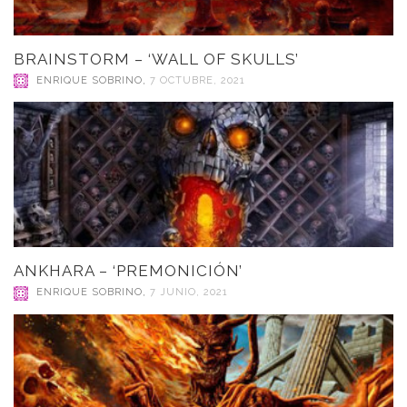
BRAINSTORM – ‘WALL OF SKULLS’
ENRIQUE SOBRINO
,
7 OCTUBRE, 2021
ANKHARA – ‘PREMONICIÓN’
ENRIQUE SOBRINO
,
7 JUNIO, 2021