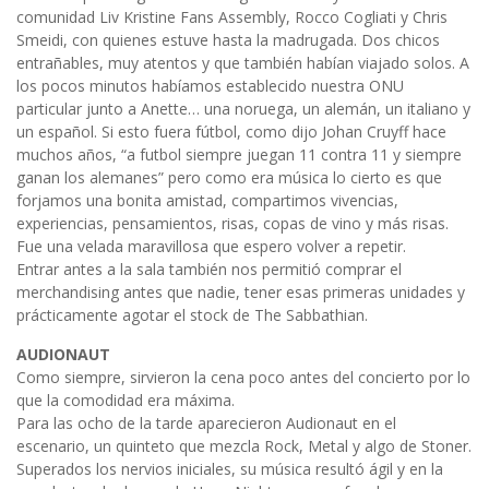
comunidad Liv Kristine Fans Assembly, Rocco Cogliati y Chris
Smeidi, con quienes estuve hasta la madrugada. Dos chicos
entrañables, muy atentos y que también habían viajado solos. A
los pocos minutos habíamos establecido nuestra ONU
particular junto a Anette… una noruega, un alemán, un italiano y
un español. Si esto fuera fútbol, como dijo Johan Cruyff hace
muchos años, “a futbol siempre juegan 11 contra 11 y siempre
ganan los alemanes” pero como era música lo cierto es que
forjamos una bonita amistad, compartimos vivencias,
experiencias, pensamientos, risas, copas de vino y más risas.
Fue una velada maravillosa que espero volver a repetir.
Entrar antes a la sala también nos permitió comprar el
merchandising antes que nadie, tener esas primeras unidades y
prácticamente agotar el stock de The Sabbathian.
AUDIONAUT
Como siempre, sirvieron la cena poco antes del concierto por lo
que la comodidad era máxima.
Para las ocho de la tarde aparecieron Audionaut en el
escenario, un quinteto que mezcla Rock, Metal y algo de Stoner.
Superados los nervios iniciales, su música resultó ágil y en la