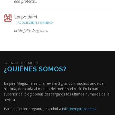
and protects…
Leupoldaml
→
ADOLESCENTES SIN EDAD
bride Julie dAngenne.
ACERCA DE EMPIRE
¿QUIÉNES SOMOS?
Empire Magazine es una revista digital con muchos años de
historia, dedicada al mundo del metal y el rock. En la parte
superior del blog podéis descargaros los últimos números de la
revista.
Para cualquier pregunta, escribid a
info@empirezone.es