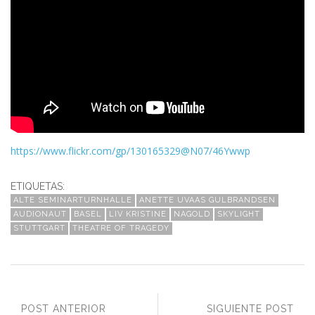
https://www.flickr.com/gp/130165329@N07/46Ywwp
ETIQUETAS:
ALTE SEMINARTURNHALLE
ANETTE UVAAS GULBRANDSEN
AUDIONAUT
BASEL
LIV KRISTINE
NAGOLD
SKYLIGHT
STUTTGART
THEATRE OF TRAGEDY
POST ANTERIOR
SIGUIENTE POST