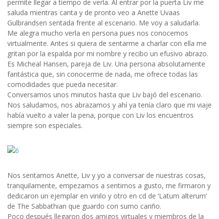
permite llegar a tiempo de verla. Al entrar por la puerta Liv me
saluda mientras canta y de pronto veo a Anette Uvaas
Gulbrandsen sentada frente al escenario. Me voy a saludarla.
Me alegra mucho verla en persona pues nos conocemos
virtualmente. Antes si quiera de sentarme a charlar con ella me
gritan por la espalda por mi nombre y recibo un efusivo abrazo.
Es Micheal Hansen, pareja de Liv. Una persona absolutamente
fantástica que, sin conocerme de nada, me ofrece todas las
comodidades que pueda necesitar.
Conversamos unos minutos hasta que Liv bajó del escenario.
Nos saludamos, nos abrazamos y ahí ya tenía claro que mi viaje
había vuelto a valer la pena, porque con Liv los encuentros
siempre son especiales.
Nos sentamos Anette, Liv y yo a conversar de nuestras cosas,
tranquilamente, empezamos a sentirnos a gusto, me firmaron y
dedicaron un ejemplar en vinilo y otro en cd de ‘Latum alterum’
de The Sabbathian que guardo con sumo cariño.
Poco después llegaron dos amigos virtuales y miembros de la