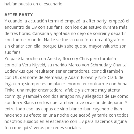
habían puesto en el escenario.
AFTER PARTY
Y cuando la actuación terminó empezó la after party, empezó el
encuentro de Liv con sus fans, con los que estuvo durante más
de tres horas. Cansada y agotada no dejó de sonreir y departir
con todo el mundo. Nadie se fue sin una foto, un autógrafo o
sin charlar con ella, porque Liv sabe que su mayor valuarte son
sus fans.
Yo pasé la noche con Anette, Rocco y Chris pero también
conocí a Vera Nijveld, su marido Marco von Schmuda y Chantal
Lodewikus que resultaron ser encantadores; coincidí también
con Uli, del norte de Alemania, y Adam Brown y Nick Clark de
Inglaterra; siempre es un placer enorme encontrarme con Anna
Finke, una mujer encantadora, afable y siempre muy atenta
conmigo y también con dos amigos muy allegados de Liv como
son Ina y Klaus con los que también tuve ocasión de departir. Y
entre todo eso las copas de vino blanco iban cayendo e iban
haciendo su efecto en una noche que acabó ya tarde con todos
nosotros subidos en el escenario con Liv para hacernos alguna
foto que quizá verás por redes sociales.