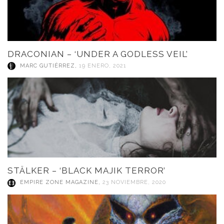
DRACONIAN – ‘UNDER A GODLESS VEIL’
MARC GUTIÉRREZ
,
19 ENERO, 2021
STÄLKER – ‘BLACK MAJIK TERROR’
EMPIRE ZONE MAGAZINE
,
23 NOVIEMBRE, 2020