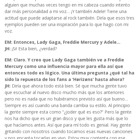
alguien que muchas veces tengo en mi cabeza cuando intento
dar más personalidad a mi voz… ¡Y también Adele! Tiene una
actitud que puede adaptarse al rock también. Diría que esos tres
ejemplos pueden ser una inspiración para lo que hago con mi
voz.
EM: Entonces, Lady Gaga, Freddie Mercury y Adele…
JH:
¡Si! Esta bien, ¿verdad?
EM: Claro. Y creo que Lady Gaga también ve a Freddie
Mercury como una influencia mayor para ella así que
entonces todo es lógico. Una última pregunta ¿qué tal ha
sido la repuesta de los fans a ‘Hørizøns’ hasta ahora?
JH:
Diría que ahora todo está bien. Sé que mucha gente tuvo
que escuchar al nuevo disco mucho más que los anteriores
pero no es nada que no hubiéramos previsto así que bueno…
Siempre es así cuando una banda cambia su estilo. Al principio
la gente siempre esta como “¿Joder qué es eso?” Pero la gente
nos ha dicho que es un gran disco y que les gusta más que lo
que hacíamos antes. Así que para mí todo es genial. Hay gente
gritando con nosotros cuando tocamos esas nuevas canciones
y nos encanta tocarlas en vivo. Estoy muy contenta con ese