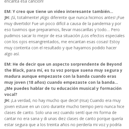
encanta esa canción!
EM: Y creo que tiene un video interesante también…
JH:
¡Sí, totalmente! ¡Algo diferente que nunca hicimos antes! ¡Fue
muy divertido! Fue un poco difícil a causa de la pandemia y por
eso tuvimos que prepararnos, llevar mascarillas y todo… Pero
pudimos sacar lo mejor de esa situación ¡Los efectos especiales
con los ojos ensangrentados, me encantan esas cosas! Estoy
muy contenta con el resultado y que hayamos podido hacer
algo así.
EM: He de decir que un aspecto sorprendente de Beyond
the Black, para mí, es tu voz porque suena muy segura y
madura aunque empezaste con la banda cuando eras
muy joven (18 años) cuando empezaste con la banda…
¿Me puedes hablar de tu educación musical y formación
vocal?
JH:
¡La verdad, no hay mucho que decir! (risa) Cuando era muy
joven estuve en un coro durante mucho tiempo pero nunca hice
clases de canto. Solo una vez cuando sentí que mi forma de
cantar no era sana y di unas diez clases de canto porque quería
estar segura que a los treinta años no perdería mi voz y podría