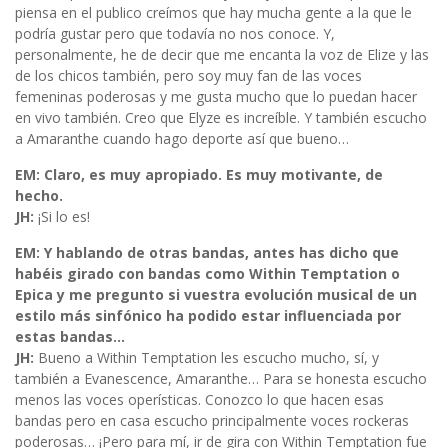
piensa en el publico creímos que hay mucha gente a la que le
podría gustar pero que todavía no nos conoce. Y,
personalmente, he de decir que me encanta la voz de Elize y las
de los chicos también, pero soy muy fan de las voces
femeninas poderosas y me gusta mucho que lo puedan hacer
en vivo también. Creo que Elyze es increíble. Y también escucho
a Amaranthe cuando hago deporte así que bueno…
EM: Claro, es muy apropiado. Es muy motivante, de
hecho.
JH:
¡Si lo es!
EM: Y hablando de otras bandas, antes has dicho que
habéis girado con bandas como Within Temptation o
Epica y me pregunto si vuestra evolución musical de un
estilo más sinfónico ha podido estar influenciada por
estas bandas…
JH:
Bueno a Within Temptation les escucho mucho, sí, y
también a Evanescence, Amaranthe… Para se honesta escucho
menos las voces operísticas. Conozco lo que hacen esas
bandas pero en casa escucho principalmente voces rockeras
poderosas… ¡Pero para mí, ir de gira con Within Temptation fue