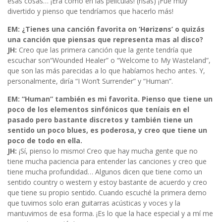
esas cosas… ¡Era como en las películas! (risas) ¡Fue muy
divertido y pienso que tendríamos que hacerlo más!
EM: ¿Tienes una canción favorita on ‘Hørizøns’ o quizás
una canción que piensas que representa mas al disco?
JH:
Creo que las primera canción que la gente tendría que
escuchar son“Wounded Healer” o “Welcome to My Wasteland”,
que son las más parecidas a lo que habíamos hecho antes. Y,
personalmente, diría “I Won’t Surrender” y “Human”.
EM: “Human” también es mi favorita. Pienso que tiene un
poco de los elementos sinfónicos que teníais en el
pasado pero bastante discretos y también tiene un
sentido un poco blues, es poderosa, y creo que tiene un
poco de todo en ella.
JH:
¡Sí, pienso lo mismo! Creo que hay mucha gente que no
tiene mucha paciencia para entender las canciones y creo que
tiene mucha profundidad… Algunos dicen que tiene como un
sentido country o western y estoy bastante de acuerdo y creo
que tiene su propio sentido. Cuando escuché la primera demo
que tuvimos solo eran guitarras acústicas y voces y la
mantuvimos de esa forma. ¡Es lo que la hace especial y a mí me