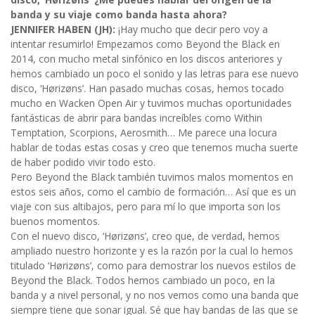
banda y su viaje como banda hasta ahora?
JENNIFER HABEN (JH):
¡Hay mucho que decir pero voy a
intentar resumirlo! Empezamos como Beyond the Black en
2014, con mucho metal sinfónico en los discos anteriores y
hemos cambiado un poco el sonido y las letras para ese nuevo
disco, ‘Hørizøns’. Han pasado muchas cosas, hemos tocado
mucho en Wacken Open Air y tuvimos muchas oportunidades
fantásticas de abrir para bandas increíbles como Within
Temptation, Scorpions, Aerosmith… Me parece una locura
hablar de todas estas cosas y creo que tenemos mucha suerte
de haber podido vivir todo esto.
Pero Beyond the Black también tuvimos malos momentos en
estos seis años, como el cambio de formación… Así que es un
viaje con sus altibajos, pero para mí lo que importa son los
buenos momentos.
Con el nuevo disco, ‘Hørizøns’, creo que, de verdad, hemos
ampliado nuestro horizonte y es la razón por la cual lo hemos
titulado ‘Hørizøns’, como para demostrar los nuevos estilos de
Beyond the Black. Todos hemos cambiado un poco, en la
banda y a nivel personal, y no nos vemos como una banda que
siempre tiene que sonar igual. Sé que hay bandas de las que se