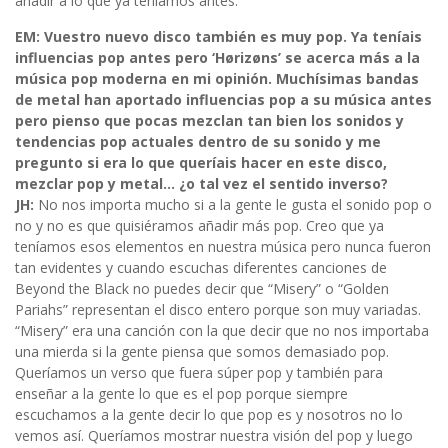
añadir a lo que ya teníamos antes.
EM: Vuestro nuevo disco también es muy pop. Ya teníais
influencias pop antes pero ‘Hørizøns’ se acerca más a la
música pop moderna en mi opinión. Muchísimas bandas
de metal han aportado influencias pop a su música antes
pero pienso que pocas mezclan tan bien los sonidos y
tendencias pop actuales dentro de su sonido y me
pregunto si era lo que queríais hacer en este disco,
mezclar pop y metal… ¿o tal vez el sentido inverso?
JH:
No nos importa mucho si a la gente le gusta el sonido pop o
no y no es que quisiéramos añadir más pop. Creo que ya
teníamos esos elementos en nuestra música pero nunca fueron
tan evidentes y cuando escuchas diferentes canciones de
Beyond the Black no puedes decir que “Misery” o “Golden
Pariahs” representan el disco entero porque son muy variadas.
“Misery” era una canción con la que decir que no nos importaba
una mierda si la gente piensa que somos demasiado pop.
Queríamos un verso que fuera súper pop y también para
enseñar a la gente lo que es el pop porque siempre
escuchamos a la gente decir lo que pop es y nosotros no lo
vemos así. Queríamos mostrar nuestra visión del pop y luego