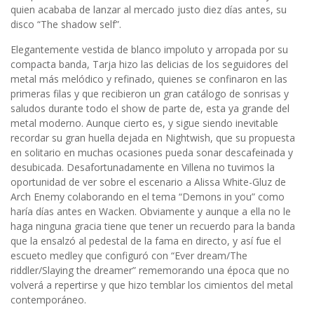
quien acababa de lanzar al mercado justo diez días antes, su
disco “The shadow self”.
Elegantemente vestida de blanco impoluto y arropada por su
compacta banda, Tarja hizo las delicias de los seguidores del
metal más melódico y refinado, quienes se confinaron en las
primeras filas y que recibieron un gran catálogo de sonrisas y
saludos durante todo el show de parte de, esta ya grande del
metal moderno. Aunque cierto es, y sigue siendo inevitable
recordar su gran huella dejada en Nightwish, que su propuesta
en solitario en muchas ocasiones pueda sonar descafeinada y
desubicada. Desafortunadamente en Villena no tuvimos la
oportunidad de ver sobre el escenario a Alissa White-Gluz de
Arch Enemy colaborando en el tema “Demons in you” como
haría días antes en Wacken. Obviamente y aunque a ella no le
haga ninguna gracia tiene que tener un recuerdo para la banda
que la ensalzó al pedestal de la fama en directo, y así fue el
escueto medley que configuró con “Ever dream/The
riddler/Slaying the dreamer” rememorando una época que no
volverá a repertirse y que hizo temblar los cimientos del metal
contemporáneo.