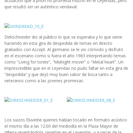
actuación que a priori no prometía mucho en el Leyendas, pero
que resultó ser un auténtico vendaval.
Dirkschneider dio al público lo que se esperaba y lo que viene
haciendo en esta gira de despedida de temas en directo
grabados con Accept. Al germano se le vio cómodo y disfrutó
en el escenario como si fuera el año 1983 interpretando temas
como “Living for tonite”, “Midnight mover” o “Metal heart”. Un
imprescindible que en el Leyendas no pudo faltar en esta gira de
“despedida” y que dejó muy buen sabor de boca tanto a
veteranos como a las jovenes promesas.
Los suizos Eluveitie quienes habían tocado en formato acústico
el mismo día a las 12:00 del mediodía en la Plaza Mayor de
Villena reventándola, repetían en el Leyendas, y a pesar de la