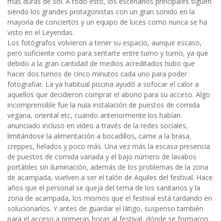
mas duras de sol. A todo esto, los escenarios principales siguen
siendo los grandes protagonistas con un gran sonido en la
mayoría de conciertos y un equipo de luces como nunca se ha
visto en el Leyendas.
Los fotógrafos volvieron a tener su espacio, aunque escaso,
pero suficiente como para sentarte entre turno y turno, ya que
debido a la gran cantidad de medios acreditados hubo que
hacer dos turnos de cinco minutos cada uno para poder
fotografiar. La ya habitual piscina ayudó a sofocar el calor a
aquellos que decidieron comprar el abono para su acceso. Algo
incomprensible fue la nula instalación de puestos de comida
vegana, oriental etc, cuando anteriormente los habían
anunciado incluso en vídeo a través de la redes sociales,
limitándose la alimentación a bocadillos, carne a la brasa,
creppes, helados y poco más. Una vez más la escasa presencia
de puestos de comida variada y el bajo número de lavabos
portátiles sin iluminación, además de los problemas de la zona
de acampada, vuelven a ser el talón de Aquiles del festival. Hace
años que el personal se queja del tema de los sanitarios y la
zona de acampada, los mismos que el festival está tardando en
solucionarlos. Y antes de guardar el látigo, suspenso también
para el acceso a primeras horas al festival, dónde se formaron