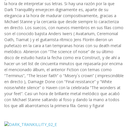
la hora de interpretar sus letras. Si hay una razón por la que
Dark Tranquillity envejecen dignamente es, aparte de su
elegancia a la hora de madurar compositivamente, gracias a
Michael Stanne y la cercanía que desde siempre lo caracteriza
en directo. Los suecos, con nuevos miembros en sus filas como
son el conocido bajista Anders Iwers ( Avatarium, Ceremonial
Oath, Tiamat ) y el guitarrista rítmico Jens Florén dieron un
puñetazo en la cara a tan tempranas horas con su death metal
melódico. Abrieron con “The science of noise” de su último
disco de estudio hasta la fecha como era Construct, y de ahí a
hacer un set list de cincuenta minutos que repasaría por encima
el mencionado álbum, el anterior Fiction con temas como
“Terminus”, “The lesser faith” o “Misery´s crown” ( imprescindible
en directo ), Damage Done con “Final resistance” y “White
noise/white silence” o Haven con la celebrada “The wonders at
your feet”. Casi un hora de brillante metal melódico que acabó
con Michael Stanne saltando al foso y dando la mano a todos
los que allí abarrotamos la primera fila. Genio y figura!