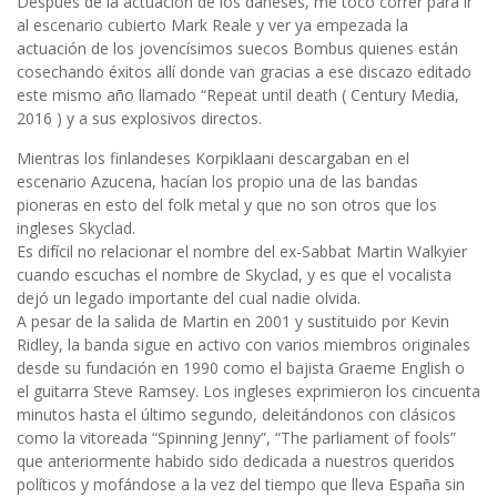
Después de la actuación de los daneses, me tocó correr para ir
al escenario cubierto Mark Reale y ver ya empezada la
actuación de los jovencísimos suecos Bombus quienes están
cosechando éxitos allí donde van gracias a ese discazo editado
este mismo año llamado “Repeat until death ( Century Media,
2016 ) y a sus explosivos directos.
Mientras los finlandeses Korpiklaani descargaban en el
escenario Azucena, hacían los propio una de las bandas
pioneras en esto del folk metal y que no son otros que los
ingleses Skyclad.
Es difícil no relacionar el nombre del ex-Sabbat Martin Walkyier
cuando escuchas el nombre de Skyclad, y es que el vocalista
dejó un legado importante del cual nadie olvida.
A pesar de la salida de Martin en 2001 y sustituido por Kevin
Ridley, la banda sigue en activo con varios miembros originales
desde su fundación en 1990 como el bajista Graeme English o
el guitarra Steve Ramsey. Los ingleses exprimieron los cincuenta
minutos hasta el último segundo, deleitándonos con clásicos
como la vitoreada “Spinning Jenny”, “The parliament of fools”
que anteriormente habido sido dedicada a nuestros queridos
políticos y mofándose a la vez del tiempo que lleva España sin