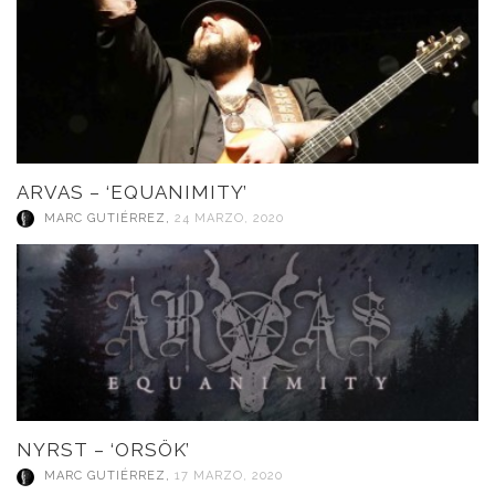
ARVAS – ‘EQUANIMITY’
MARC GUTIÉRREZ
,
24 MARZO, 2020
NYRST – ‘ORSÖK’
MARC GUTIÉRREZ
,
17 MARZO, 2020