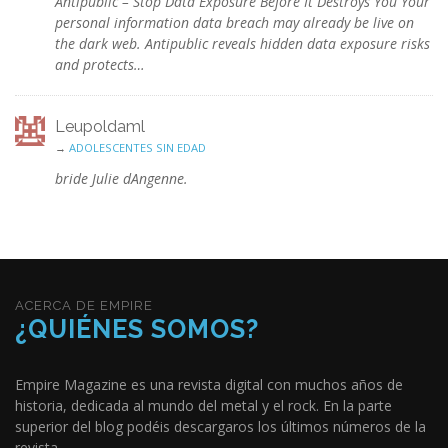
Antipublic – Stop Data Exposure Before It Destroys You Your
personal information data breach may already be live on
the dark web. Antipublic reveals hidden data exposure risks
and protects…
Leupoldaml
→
ADOLESCENTES SIN EDAD
bride Julie dAngenne.
ACERCA DE EMPIRE
¿QUIÉNES SOMOS?
Empire Magazine es una revista digital con muchos años de
historia, dedicada al mundo del metal y el rock. En la parte
superior del blog podéis descargaros los últimos números de la
revista.