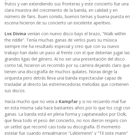
frutos y van extendiendo sus fronteras y este concierto fue una
clara muestra del crecimiento de la banda, en calidad y en
número de fans. Buen sonido, buenos temas y buena puesta en
escena hicieron de su concierto un excelente aperitivo.
Lvx Divina
venían con nuevo disco bajo el brazo, “Walk within
the riddle”. Tenía muchas ganas de verlos pues su música
siempre me ha resultado especial y creo que con su nuevo
trabajo han dado un paso al frente con el que deberían jugar las
grandes ligas del género. Al no ser una presentación del disco
como tal, hicieron un recorrido por su carrera dejando claro que
tienen una discografía de muchos quilates. Norax dirige la
orquesta pero detrás lleva una banda espectacular capaz de
trasladar al directo las estremecedoras melodías que contienen
sus discos.
Hacía mucho que no veía a
Kampfar
y si no recuerdo mal fue
en esta misma sala hace bastantes años por lo que los cogí con
ganas. La banda está en plena forma y capitaneados por Dolk,
que lleva todo el peso del concierto, no nos dieron respiro con
un setlist que recorrió casi toda su discografía. El momento
estelar fue cuando empalmaron “Lyktemenn” y “Til siste mann”