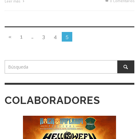
0 Comentarios
Leer más
«
1
…
3
4
5
COLABORADORES