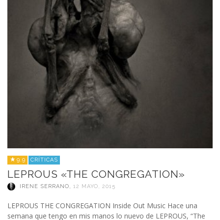
9.9
CRÍTICAS
LEPROUS «THE CONGREGATION»
IRENE SERRANO
,
12 MAYO, 2015
LEPROUS THE CONGREGATION Inside Out Music Hace una
semana que tengo en mis manos lo nuevo de LEPROUS, “The