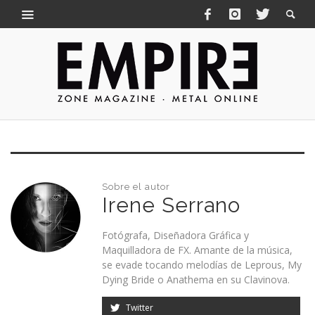
Sobre el autor
Irene Serrano
Fotógrafa, Diseñadora Gráfica y
Maquilladora de FX. Amante de la música,
se evade tocando melodías de Leprous, My
Dying Bride o Anathema en su Clavinova.
Twitter