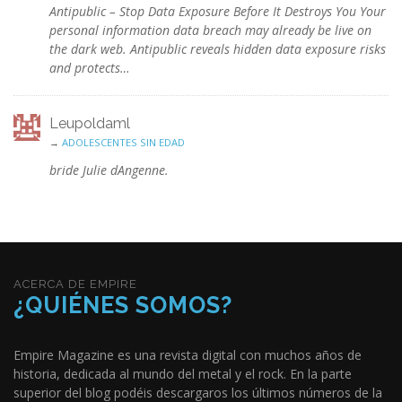
Antipublic – Stop Data Exposure Before It Destroys You Your
personal information data breach may already be live on
the dark web. Antipublic reveals hidden data exposure risks
and protects…
Leupoldaml
→
ADOLESCENTES SIN EDAD
bride Julie dAngenne.
ACERCA DE EMPIRE
¿QUIÉNES SOMOS?
Empire Magazine es una revista digital con muchos años de
historia, dedicada al mundo del metal y el rock. En la parte
superior del blog podéis descargaros los últimos números de la